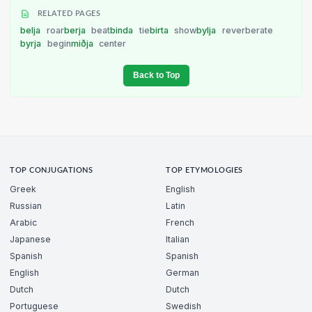
RELATED PAGES
belja
roar
berja
beat
binda
tie
birta
show
bylja
reverberate
byrja
begin
miðja
center
Back to Top
TOP CONJUGATIONS
TOP ETYMOLOGIES
Greek
English
Russian
Latin
Arabic
French
Japanese
Italian
Spanish
Spanish
English
German
Dutch
Dutch
Portuguese
Swedish