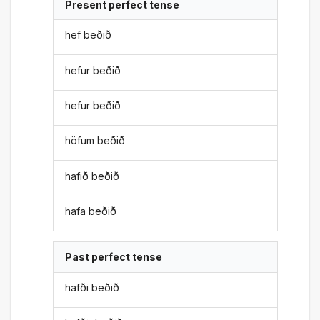
Present perfect tense
hef beðið
hefur beðið
hefur beðið
höfum beðið
hafið beðið
hafa beðið
Past perfect tense
hafði beðið