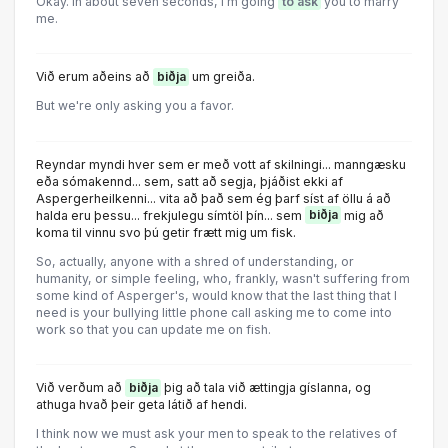
Okay. ln about seven seconds, l'm going
to ask
you to marry
me.
Við erum aðeins að
biðja
um greiða.
But we're only asking you a favor.
Reyndar myndi hver sem er með vott af skilningi... manngæsku
eða sómakennd... sem, satt að segja, þjáðist ekki af
Aspergerheilkenni... vita að það sem ég þarf síst af öllu á að
halda eru þessu... frekjulegu símtöl þín... sem
biðja
mig að
koma til vinnu svo þú getir frætt mig um fisk.
So, actually, anyone with a shred of understanding, or
humanity, or simple feeling, who, frankly, wasn't suffering from
some kind of Asperger's, would know that the last thing that I
need is your bullying little phone call asking me to come into
work so that you can update me on fish.
Við verðum að
biðja
þig að tala við ættingja gíslanna, og
athuga hvað þeir geta látið af hendi.
I think now we must ask your men to speak to the relatives of