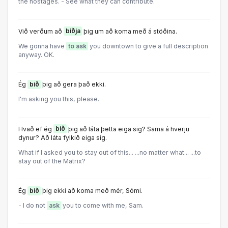
the hostages. - See what they can contribute.
Við verðum að
biðja
þig um að koma með á stöðina.
We gonna have
to ask
you downtown to give a full description
anyway. OK.
Ég
bið
þig að gera það ekki.
I'm asking you this, please.
Hvað ef ég
bið
þig að láta þetta eiga sig? Sama á hverju
dynur? Að láta fylkið eiga sig.
What if I asked you to stay out of this... ...no matter what... ...to
stay out of the Matrix?
Ég
bið
þig ekki að koma með mér, Sómi.
- I do not
ask
you to come with me, Sam.