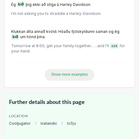
Ég
bið
þig ekki að stíga á Harley Davidson.
I'm not asking you to straddle a Harley-Davidson.
Klukkan átta annað kvöld. Hóaðu fjölskyldunni saman og ég
bið
um hönd þína.
Tomorrow at 8:00, get your family together... ...and I'll
ask
for
your hand.
Show more examples
Further details about this page
LOCATION
Cooljugator
/
Icelandic
/
biðja