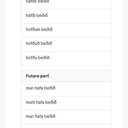
hafðir beðið
hafði beðið
höfðum beðið
höfðuð beðið
höfðu beðið
Future perf.
mun hafa beðið
munt hafa beðið
mun hafa beðið