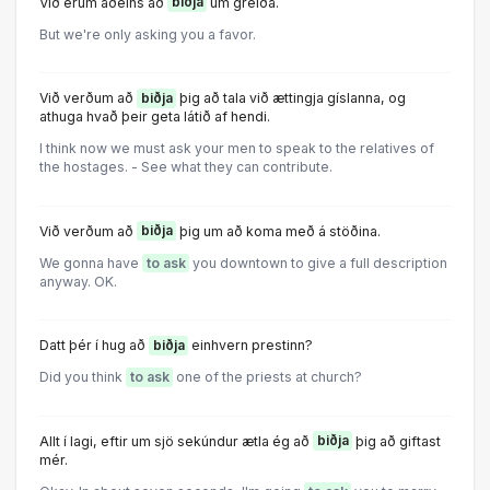
Við erum aðeins að
biðja
um greiða.
But we're only asking you a favor.
Við verðum að
biðja
þig að tala við ættingja gíslanna, og
athuga hvað þeir geta látið af hendi.
I think now we must ask your men to speak to the relatives of
the hostages. - See what they can contribute.
Við verðum að
biðja
þig um að koma með á stöðina.
We gonna have
to ask
you downtown to give a full description
anyway. OK.
Datt þér í hug að
biðja
einhvern prestinn?
Did you think
to ask
one of the priests at church?
Allt í lagi, eftir um sjö sekúndur ætla ég að
biðja
þig að giftast
mér.