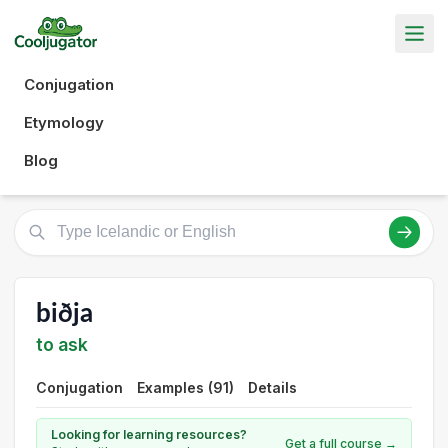
Conjugation
Etymology
Blog
biðja
to ask
Conjugation
Examples (91)
Details
Looking for learning resources?
Get a full course →