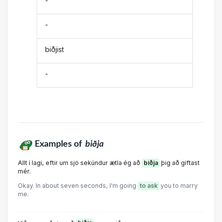
-
-
biðjist
-
Examples of
biðja
Allt í lagi, eftir um sjö sekúndur ætla ég að
biðja
þig að giftast
mér.
Okay. ln about seven seconds, l'm going
to ask
you to marry
me.