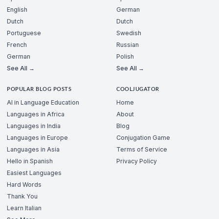
English
German
Dutch
Dutch
Portuguese
Swedish
French
Russian
German
Polish
See All →
See All →
POPULAR BLOG POSTS
COOLJUGATOR
AI in Language Education
Home
Languages in Africa
About
Languages in India
Blog
Languages in Europe
Conjugation Game
Languages in Asia
Terms of Service
Hello in Spanish
Privacy Policy
Easiest Languages
Hard Words
Thank You
Learn Italian