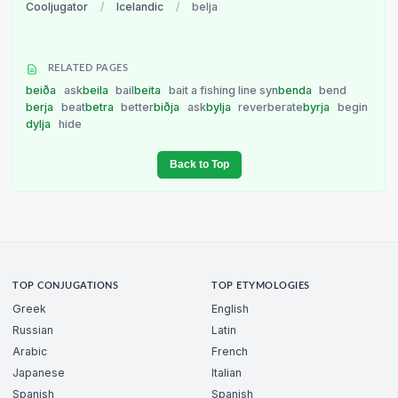
Cooljugator
/
Icelandic
/
belja
RELATED PAGES
beiða
ask
beila
bail
beita
bait a fishing line syn
benda
bend
berja
beat
betra
better
biðja
ask
bylja
reverberate
byrja
begin
dylja
hide
Back to Top
TOP CONJUGATIONS
TOP ETYMOLOGIES
Greek
English
Russian
Latin
Arabic
French
Japanese
Italian
Spanish
Spanish