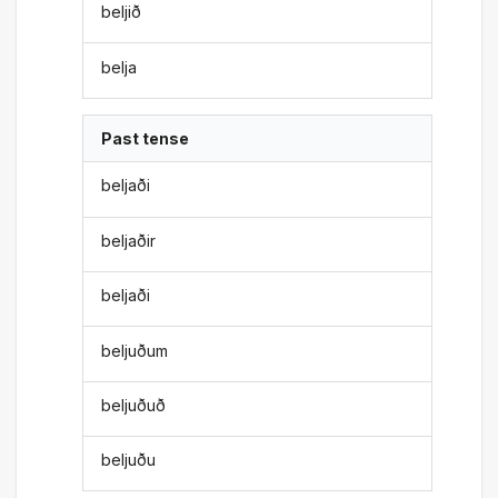
beljið
belja
Past tense
beljaði
beljaðir
beljaði
beljuðum
beljuðuð
beljuðu