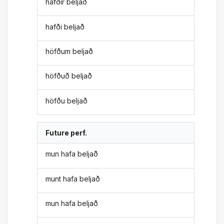
hafðir beljað
hafði beljað
höfðum beljað
höfðuð beljað
höfðu beljað
Future perf.
mun hafa beljað
munt hafa beljað
mun hafa beljað