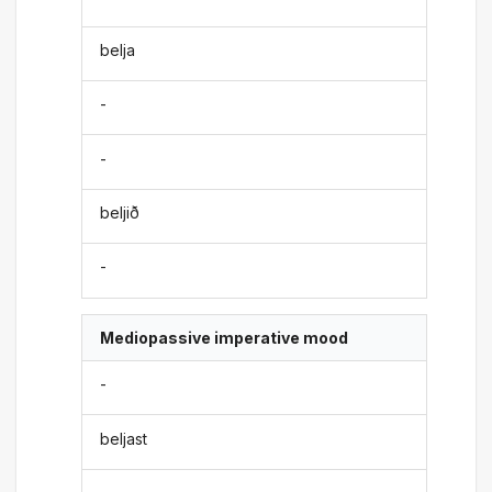
belja
-
-
beljið
-
Mediopassive imperative mood
-
beljast