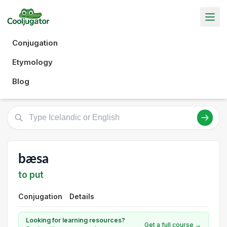
Conjugation
Etymology
Blog
bæsa
to put
Conjugation
Details
Looking for learning resources?
Get a full course →