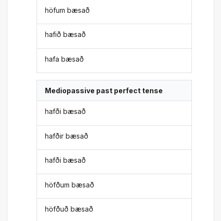
höfum bæsað
hafið bæsað
hafa bæsað
Mediopassive past perfect tense
hafði bæsað
hafðir bæsað
hafði bæsað
höfðum bæsað
höfðuð bæsað