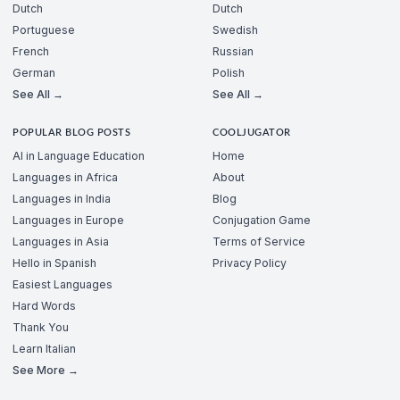
Dutch
Dutch
Portuguese
Swedish
French
Russian
German
Polish
See All →
See All →
POPULAR BLOG POSTS
COOLJUGATOR
AI in Language Education
Home
Languages in Africa
About
Languages in India
Blog
Languages in Europe
Conjugation Game
Languages in Asia
Terms of Service
Hello in Spanish
Privacy Policy
Easiest Languages
Hard Words
Thank You
Learn Italian
See More →