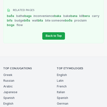
RELATED PAGES
baða
bathe
baga
inconvenience
baka
bake
bana
kill
bera
carry
bifa
budge
bíða
wait
bíta
bite someone
boða
proclaim
boga
flow
Back to Top
TOP CONJUGATIONS
TOP ETYMOLOGIES
Greek
English
Russian
Latin
Arabic
French
Japanese
Italian
Spanish
Spanish
English
German