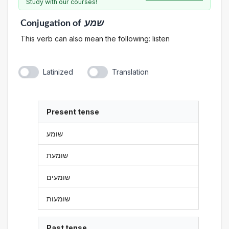
Study with our courses!
Conjugation
of
שמע
This verb can also mean the following: listen
Latinized
Translation
Present tense
שומע
שומעת
שומעים
שומעות
Past tense