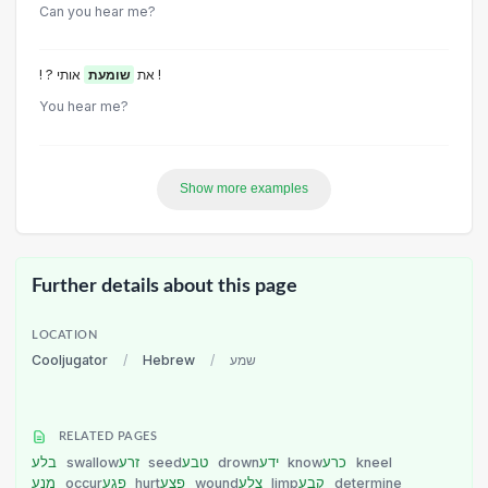
Can you hear me?
אותי !
! ? את
שומעת
You hear me?
Show more examples
Further details about this page
LOCATION
Cooljugator
/
Hebrew
/
שמע
RELATED PAGES
בלע
swallow
זרע
seed
טבע
drown
ידע
know
כרע
kneel
מנע
occur
פגע
hurt
פצע
wound
צלע
limp
קבע
determine