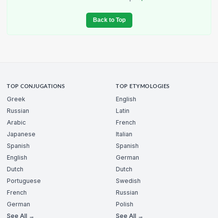
Back to Top
TOP CONJUGATIONS
TOP ETYMOLOGIES
Greek
English
Russian
Latin
Arabic
French
Japanese
Italian
Spanish
Spanish
English
German
Dutch
Dutch
Portuguese
Swedish
French
Russian
German
Polish
See All →
See All →