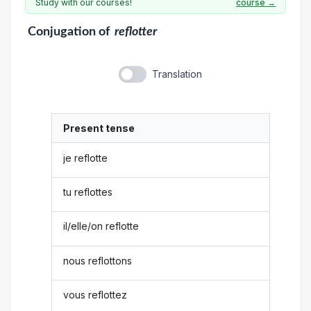
Study with our courses!
course →
Conjugation
of
reflotter
Translation
Present tense
je reflotte
tu reflottes
il/elle/on reflotte
nous reflottons
vous reflottez