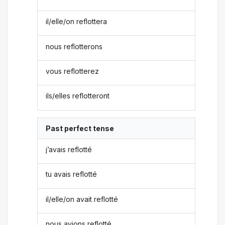
il/elle/on reflottera
nous reflotterons
vous reflotterez
ils/elles reflotteront
Past perfect tense
j’avais reflotté
tu avais reflotté
il/elle/on avait reflotté
nous avions reflotté