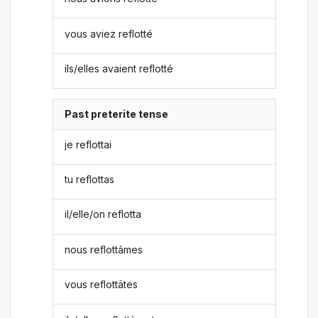
vous aviez reflotté
ils/elles avaient reflotté
Past preterite tense
je reflottai
tu reflottas
il/elle/on reflotta
nous reflottâmes
vous reflottâtes