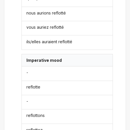
nous aurions reflotté
vous auriez reflotté
ils/elles auraient reflotté
Imperative mood
-
reflotte
-
reflottons
reflottez