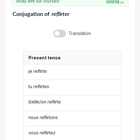
Study with our courses!
course →
Conjugation
of
reflirter
Translation
Present tense
je reflirte
tu reflirtes
il/elle/on reflirte
nous reflirtons
vous reflirtez