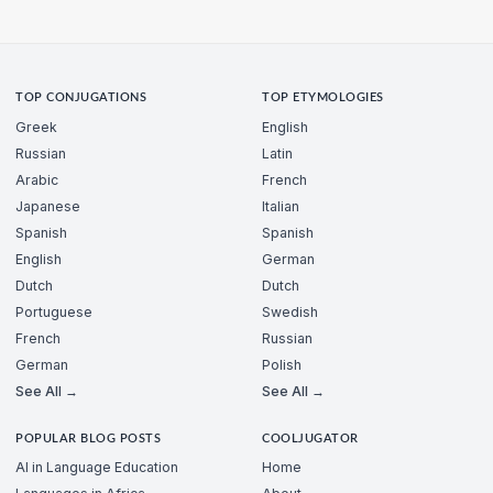
TOP CONJUGATIONS
TOP ETYMOLOGIES
Greek
English
Russian
Latin
Arabic
French
Japanese
Italian
Spanish
Spanish
English
German
Dutch
Dutch
Portuguese
Swedish
French
Russian
German
Polish
See All →
See All →
POPULAR BLOG POSTS
COOLJUGATOR
AI in Language Education
Home