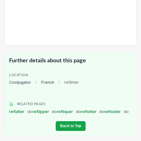
Further details about this page
LOCATION
Cooljugator
/
French
/
reflirter
RELATED PAGES
reflatter
do
reflipper
do
refliquer
do
reflotter
do
reflouter
do
Back to Top