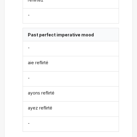
-
Past perfect imperative mood
-
aie reflirté
-
ayons reflirté
ayez reflirté
-