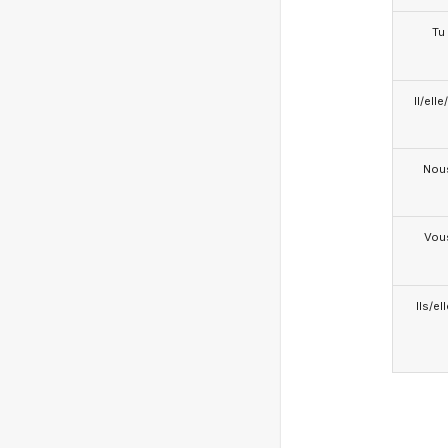
Tu
Il/ell
Nou
Vou
Ils/el