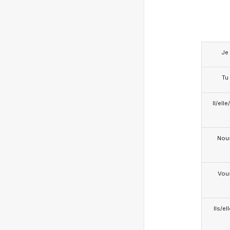
Je
Tu
Il/ell
Nou
Vou
Ils/el