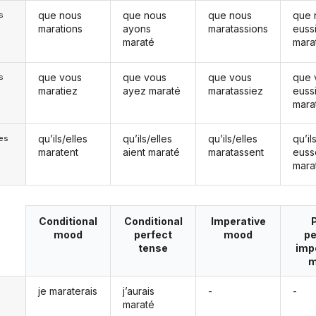
que nous
que nous
que nous
que 
s
marations
ayons
maratassions
euss
maraté
mara
que vous
que vous
que vous
que 
s
maratiez
ayez maraté
maratassiez
euss
mara
qu’ils/elles
qu’ils/elles
qu’ils/elles
qu’il
les
maratent
aient maraté
maratassent
euss
mara
Conditional
Conditional
Imperative
mood
perfect
mood
pe
tense
imp
m
je maraterais
j’aurais
-
-
maraté