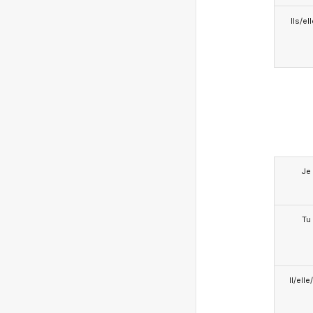
Ils/el
Je
Tu
Il/ell