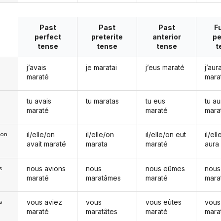
Past
Past
Past
F
perfect
preterite
anterior
pe
tense
tense
tense
t
j’avais
je maratai
j’eus maraté
j’aura
maraté
mara
tu avais
tu maratas
tu eus
tu au
maraté
maraté
mara
il/elle/on
il/elle/on
il/elle/on eut
il/el
e/on
avait maraté
marata
maraté
aura
nous avions
nous
nous eûmes
nous
s
maraté
maratâmes
maraté
mara
vous aviez
vous
vous eûtes
vous
s
maraté
maratâtes
maraté
mara