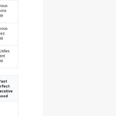
nous
ions
té
vous
iez
té
s/elles
ent
té
Past
rfect
erative
ood