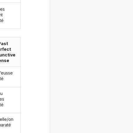
les
nt
té
Past
rfect
unctive
ense
j’eusse
té
tu
es
té
/elle/on
maraté