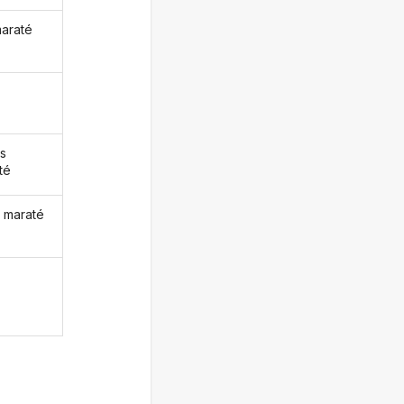
maraté
s
té
 maraté