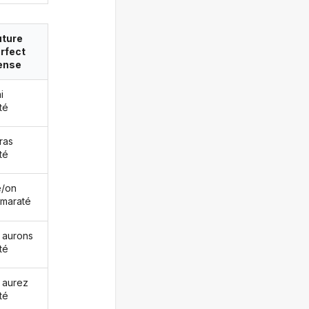
uture
rfect
ense
i
té
ras
té
le/on
 maraté
 aurons
té
 aurez
té