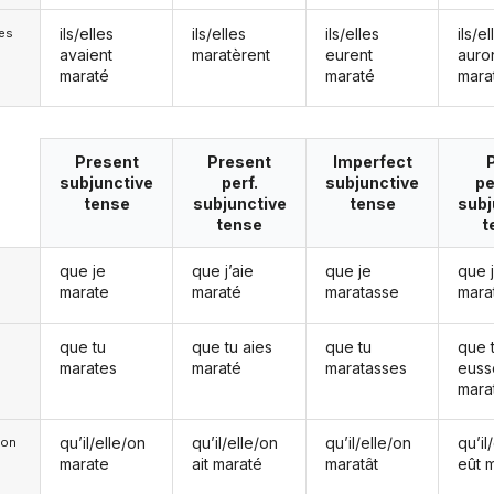
ils/elles
ils/elles
ils/elles
ils/el
les
avaient
maratèrent
eurent
auro
maraté
maraté
mara
Present
Present
Imperfect
subjunctive
perf.
subjunctive
pe
tense
subjunctive
tense
subj
tense
t
que je
que j’aie
que je
que 
marate
maraté
maratasse
mara
que tu
que tu aies
que tu
que 
marates
maraté
maratasses
euss
mara
qu’il/elle/on
qu’il/elle/on
qu’il/elle/on
qu’il
e/on
marate
ait maraté
maratât
eût 