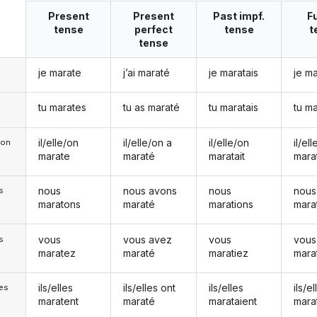
Present
Present
Past impf.
F
tense
perfect
tense
t
tense
je marate
j’ai maraté
je maratais
je ma
tu marates
tu as maraté
tu maratais
tu m
il/elle/on
il/elle/on a
il/elle/on
il/el
e/on
marate
maraté
maratait
mara
nous
nous avons
nous
nous
s
maratons
maraté
marations
mara
vous
vous avez
vous
vous
s
maratez
maraté
maratiez
mara
ils/elles
ils/elles ont
ils/elles
ils/el
les
maratent
maraté
marataient
mara