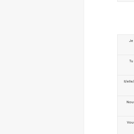
Je
Tu
Il/ell
Nou
Vou