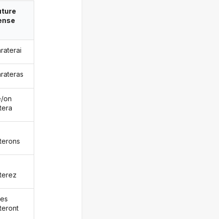
uture
ense
raterai
arateras
le/on
tera
terons
terez
les
teront