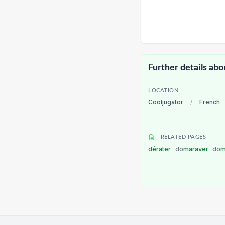
Further details abo
LOCATION
Cooljugator
/
French
RELATED PAGES
dérater
do
maraver
do
m