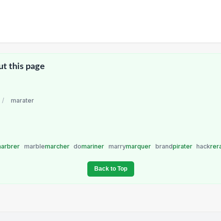
ut this page
/
marater
arbrer
marble
marcher
do
mariner
marry
marquer
brand
pirater
hack
rer
Back to Top