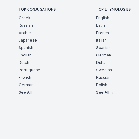
TOP CONJUGATIONS
TOP ETYMOLOGIES
Greek
English
Russian
Latin
Arabic
French
Japanese
Italian
Spanish
Spanish
English
German
Dutch
Dutch
Portuguese
Swedish
French
Russian
German
Polish
See All →
See All →