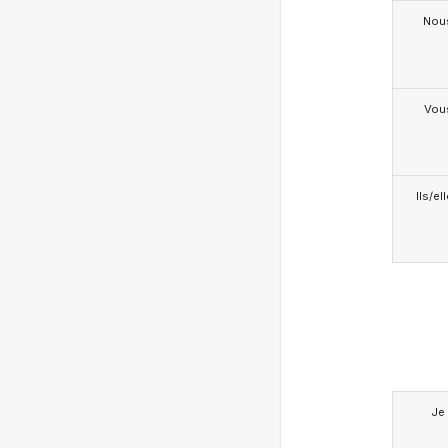
Nou
Vou
Ils/el
Je