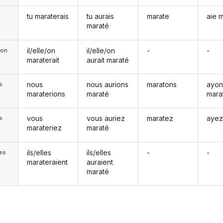
tu maraterais
tu aurais
marate
aie 
maraté
il/elle/on
il/elle/on
-
-
e/on
maraterait
aurait maraté
nous
nous aurions
maratons
ayon
s
maraterions
maraté
mara
vous
vous auriez
maratez
ayez
s
marateriez
maraté
ils/elles
ils/elles
-
-
les
marateraient
auraient
maraté