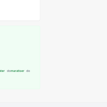
ater
do
maratiser
do