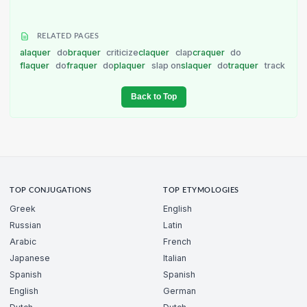
RELATED PAGES
alaquer
do
braquer
criticize
claquer
clap
craquer
do
flaquer
do
fraquer
do
plaquer
slap on
slaquer
do
traquer
track
Back to Top
TOP CONJUGATIONS
TOP ETYMOLOGIES
Greek
English
Russian
Latin
Arabic
French
Japanese
Italian
Spanish
Spanish
English
German