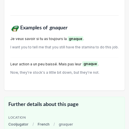
Examples of
gnaquer
Je veux savoir si tu as toujours la
gnaque
.
I want you to tell me that you still have the stamina to do this job.
Leur action a un peu baissé. Mais pas leur
gnaque
.
Now, they're stock's a little bit down, but they're not.
Further details about this page
LOCATION
Cooljugator
/
French
/
gnaquer