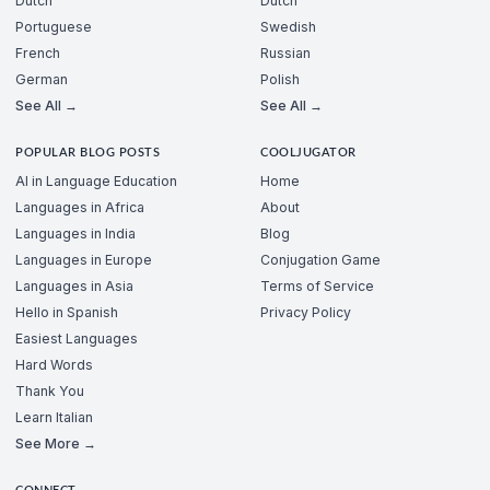
Dutch
Dutch
Portuguese
Swedish
French
Russian
German
Polish
See All →
See All →
POPULAR BLOG POSTS
COOLJUGATOR
AI in Language Education
Home
Languages in Africa
About
Languages in India
Blog
Languages in Europe
Conjugation Game
Languages in Asia
Terms of Service
Hello in Spanish
Privacy Policy
Easiest Languages
Hard Words
Thank You
Learn Italian
See More →