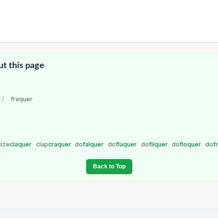
ut this page
/
fraquer
cize
claquer
clap
craquer
do
falquer
do
flaquer
do
fliquer
do
floquer
do
f
Back to Top