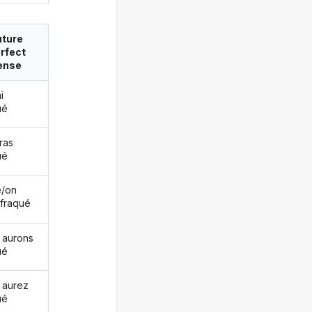
uture
rfect
ense
i
ué
ras
ué
le/on
 fraqué
 aurons
ué
 aurez
ué