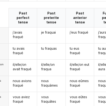
Past
Past
Past
F
perfect
preterite
anterior
pe
tense
tense
tense
t
j’avais
je fraquai
j’eus fraqué
j’aura
fraqué
fraq
tu avais
tu fraquas
tu eus
tu au
fraqué
fraqué
fraq
il/elle/on
il/elle/on
il/elle/on eut
il/el
e/on
avait fraqué
fraqua
fraqué
aura
nous avions
nous
nous eûmes
nous
s
fraqué
fraquâmes
fraqué
fraq
vous aviez
vous
vous eûtes
vous
s
fraqué
fraquâtes
fraqué
fraq