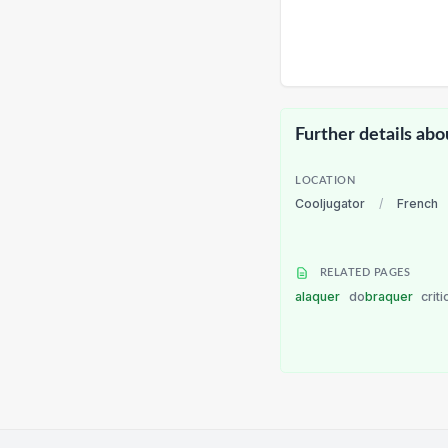
Further details abo
LOCATION
Cooljugator
/
French
RELATED PAGES
alaquer
do
braquer
criti