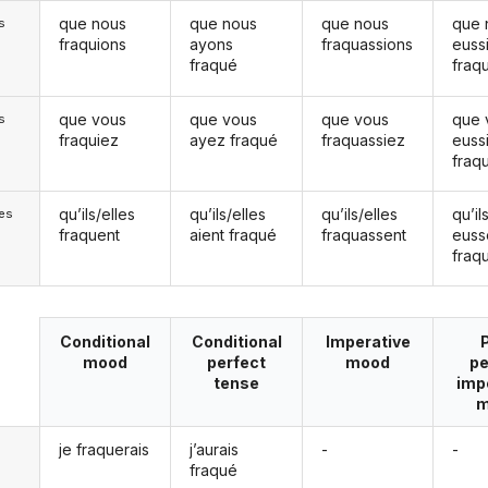
que nous
que nous
que nous
que 
s
fraquions
ayons
fraquassions
euss
fraqué
fraq
que vous
que vous
que vous
que 
s
fraquiez
ayez fraqué
fraquassiez
euss
fraq
qu’ils/elles
qu’ils/elles
qu’ils/elles
qu’il
les
fraquent
aient fraqué
fraquassent
euss
fraq
Conditional
Conditional
Imperative
mood
perfect
mood
pe
tense
imp
m
je fraquerais
j’aurais
-
-
fraqué