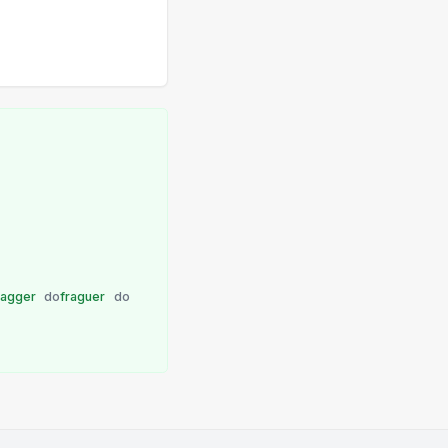
ragger
do
fraguer
do