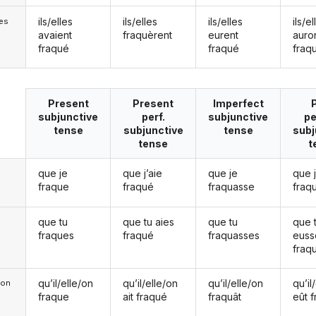
ils/elles
ils/elles
ils/elles
ils/el
les
avaient
fraquèrent
eurent
auro
fraqué
fraqué
fraq
Present
Present
Imperfect
subjunctive
perf.
subjunctive
pe
tense
subjunctive
tense
subj
tense
t
que je
que j’aie
que je
que 
fraque
fraqué
fraquasse
fraq
que tu
que tu aies
que tu
que 
fraques
fraqué
fraquasses
euss
fraq
qu’il/elle/on
qu’il/elle/on
qu’il/elle/on
qu’il
e/on
fraque
ait fraqué
fraquât
eût 