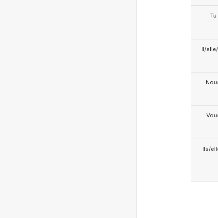
Tu
Il/ell
Nou
Vou
Ils/el