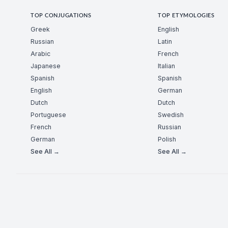
TOP CONJUGATIONS
TOP ETYMOLOGIES
Greek
English
Russian
Latin
Arabic
French
Japanese
Italian
Spanish
Spanish
English
German
Dutch
Dutch
Portuguese
Swedish
French
Russian
German
Polish
See All →
See All →