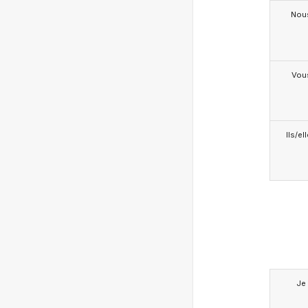
Nou
Vou
Ils/el
Je