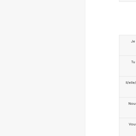
Je
Tu
Il/ell
Nou
Vou