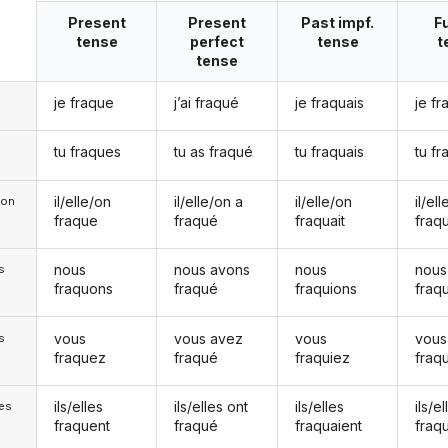
Present
Present
Past impf.
F
tense
perfect
tense
t
tense
je fraque
j’ai fraqué
je fraquais
je fr
tu fraques
tu as fraqué
tu fraquais
tu f
il/elle/on
il/elle/on a
il/elle/on
il/el
e/on
fraque
fraqué
fraquait
fraq
nous
nous avons
nous
nous
s
fraquons
fraqué
fraquions
fraq
vous
vous avez
vous
vous
s
fraquez
fraqué
fraquiez
fraq
ils/elles
ils/elles ont
ils/elles
ils/el
les
fraquent
fraqué
fraquaient
fraq