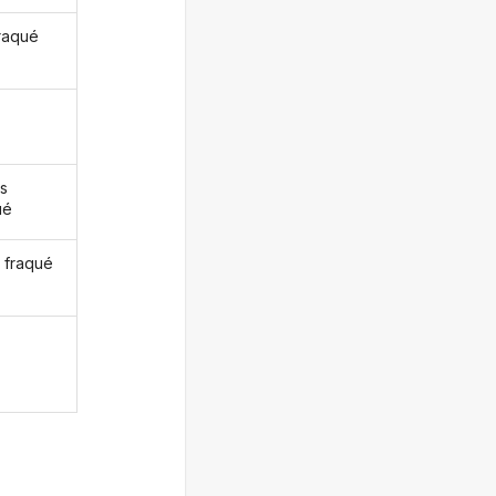
fraqué
s
ué
 fraqué