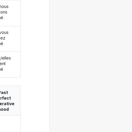
nous
ions
ué
vous
iez
ué
s/elles
ent
ué
Past
rfect
erative
ood