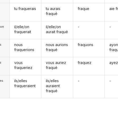
tu fraquerais
tu aurais
fraque
aie 
fraqué
il/elle/on
il/elle/on
-
-
e/on
fraquerait
aurait fraqué
nous
nous aurions
fraquons
ayon
s
fraquerions
fraqué
fraq
vous
vous auriez
fraquez
ayez
s
fraqueriez
fraqué
ils/elles
ils/elles
-
-
les
fraqueraient
auraient
fraqué