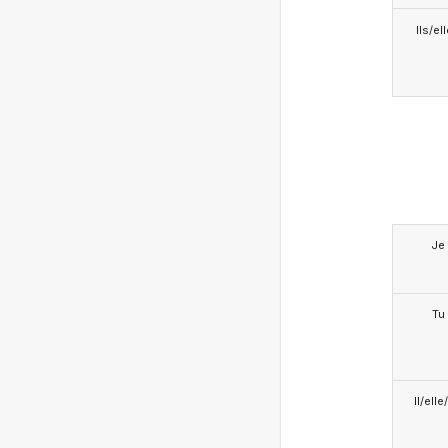
Ils/el
Je
Tu
Il/ell