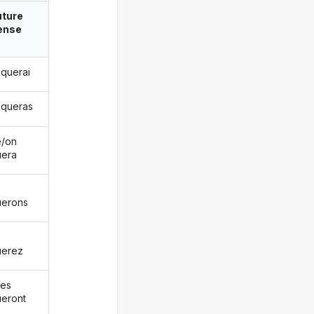
uture
ense
aquerai
raqueras
le/on
uera
uerons
uerez
les
ueront