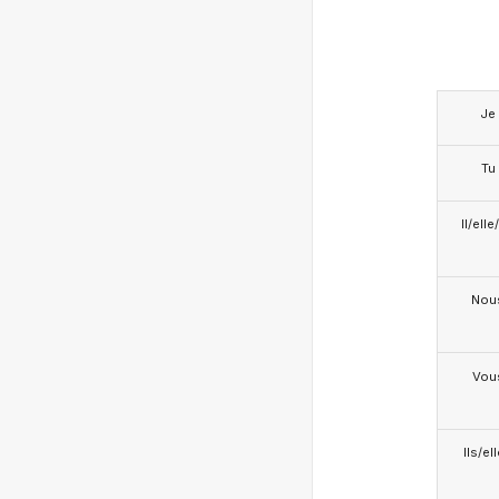
Je
Tu
Il/ell
Nou
Vou
Ils/el