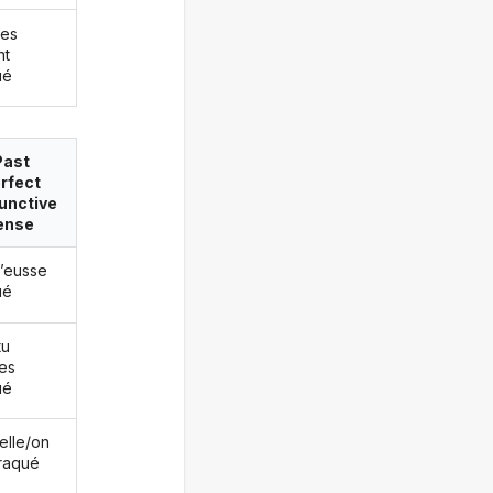
les
nt
ué
Past
rfect
unctive
ense
j’eusse
ué
tu
es
ué
/elle/on
fraqué