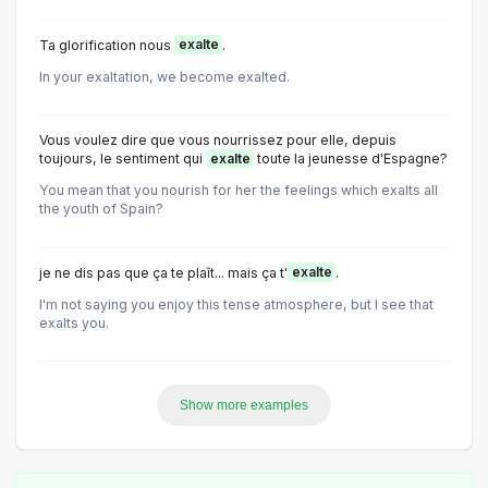
Ta glorification nous
exalte
.
In your exaltation, we become exalted.
Vous voulez dire que vous nourrissez pour elle, depuis
toujours, le sentiment qui
exalte
toute la jeunesse d'Espagne?
You mean that you nourish for her the feelings which exalts all
the youth of Spain?
je ne dis pas que ça te plaît... mais ça t'
exalte
.
I'm not saying you enjoy this tense atmosphere, but I see that
exalts you.
Show more examples