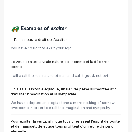
Examples of
exalter
- Tu n'as pas le droit de t'exalter.
You have no right to exalt your ego.
Je veux exalter la vraie nature de l'homme et la déclarer
bonne.
I will exalt the real nature of man and call it good, not evil.
On a saisi. Un ton élégiaque, un rien de peine surmontée afin
d'exalter l'imagination et la sympathie.
We have adopted an elegiac tone a mere nothing of sorrow
overcome in order to exalt the imagination and sympathy.
Pour exalter la vertu, afin que tous chérissent l'esprit de bonté
et de mansuétude et que tous profitent d'un règne de paix
éternelle.