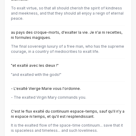
To exalt virtue, so that all should cherish the spirit of kindness
and meekness, and that they should all enjoy a reign of eternal
peace.
au pays des croque-morts, d'exalter la vie. Je n'ai ni recettes,
ni formules magiques.
The final sovereign luxury of a free man, who has the supreme
courage, in a country of mediocrities to exalt life.
"et exalté avec les dieux !"
"and exalted with the gods!"
- L'exalté Vierge Marie vous l'ordonne.
- The exalted Virgin Mary commands you.
C'est le flux exalté du continuum espace-temps, sauf qu'il n'y a
ni espace ni temps, et qu'il est resplendissant.
It is the exalted flow of the space-time continuum... save that it
is spaceless and timeless... and such loveliness.