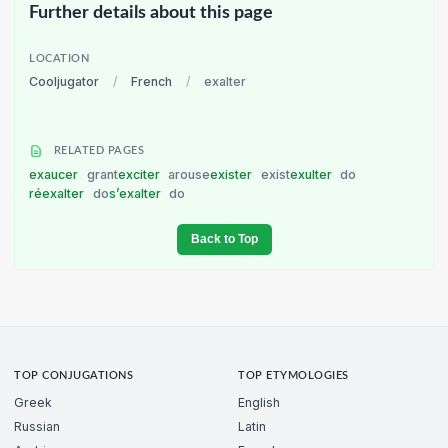
Further details about this page
LOCATION
Cooljugator
/
French
/
exalter
RELATED PAGES
exaucer
grant
exciter
arouse
exister
exist
exulter
do
réexalter
do
s’exalter
do
Back to Top
TOP CONJUGATIONS
TOP ETYMOLOGIES
Greek
English
Russian
Latin