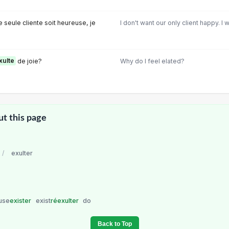
 seule cliente soit heureuse, je
I don't want our only client happy. I 
xulte
de joie?
Why do I feel elated?
ut this page
/
exulter
use
exister
exist
réexulter
do
Back to Top