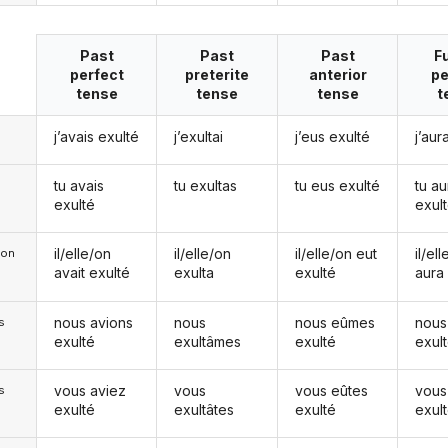
Past
Past
Past
F
perfect
preterite
anterior
pe
tense
tense
tense
t
j’avais exulté
j’exultai
j’eus exulté
j’aur
tu avais
tu exultas
tu eus exulté
tu au
exulté
exul
il/elle/on
il/elle/on
il/elle/on eut
il/el
e/on
avait exulté
exulta
exulté
aura
nous avions
nous
nous eûmes
nous
s
exulté
exultâmes
exulté
exul
vous aviez
vous
vous eûtes
vous
s
exulté
exultâtes
exulté
exul