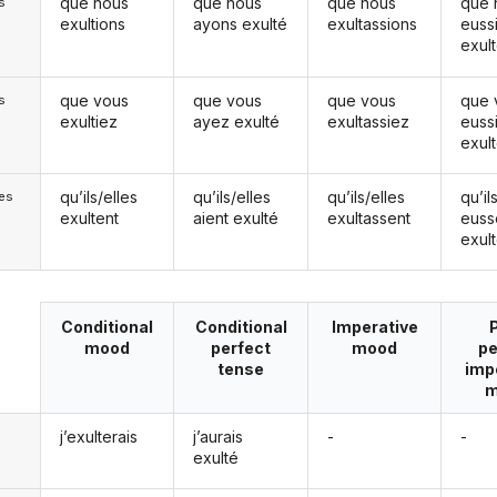
que nous
que nous
que nous
que 
s
exultions
ayons exulté
exultassions
euss
exul
que vous
que vous
que vous
que 
s
exultiez
ayez exulté
exultassiez
euss
exul
qu’ils/elles
qu’ils/elles
qu’ils/elles
qu’il
les
exultent
aient exulté
exultassent
euss
exul
Conditional
Conditional
Imperative
mood
perfect
mood
pe
tense
imp
m
j’exulterais
j’aurais
-
-
exulté