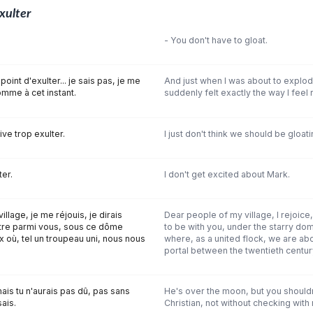
xulter
- You don't have to gloat.
 point d'exulter... je sais pas, je me
And just when I was about to explode.
mme à cet instant.
suddenly felt exactly the way I feel 
ve trop exulter.
I just don't think we should be gloa
ter.
I don't get excited about Mark.
llage, je me réjouis, je dirais
Dear people of my village, I rejoice, 
être parmi vous, sous ce dôme
to be with you, under the starry dom
ux où, tel un troupeau uni, nous nous
where, as a united flock, we are ab
portal between the twentieth centur
is tu n'aurais pas dû, pas sans
He's over the moon, but you shouldn
ais.
Christian, not without checking with 