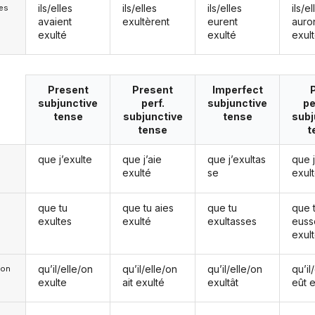
ils/elles
ils/elles
ils/elles
ils/el
les
avaient
exultèrent
eurent
auro
exulté
exulté
exul
Present
Present
Imperfect
subjunctive
perf.
subjunctive
pe
tense
subjunctive
tense
subj
tense
t
que j’exulte
que j’aie
que j’exultas
que 
exulté
se
exul
que tu
que tu aies
que tu
que 
exultes
exulté
exultasses
euss
exul
qu’il/elle/on
qu’il/elle/on
qu’il/elle/on
qu’il
e/on
exulte
ait exulté
exultât
eût 