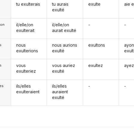
tu exulterais
tu aurais
exulte
aie e
exulté
il/elle/on
il/elle/on
-
-
e/on
exulterait
aurait exulté
nous
nous aurions
exultons
ayon
s
exulterions
exulté
exul
vous
vous auriez
exultez
ayez
s
exulteriez
exulté
ils/elles
ils/elles
-
-
les
exulteraient
auraient
exulté