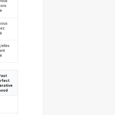
nous
ions
té
vous
iez
té
s/elles
ent
té
Past
rfect
erative
ood