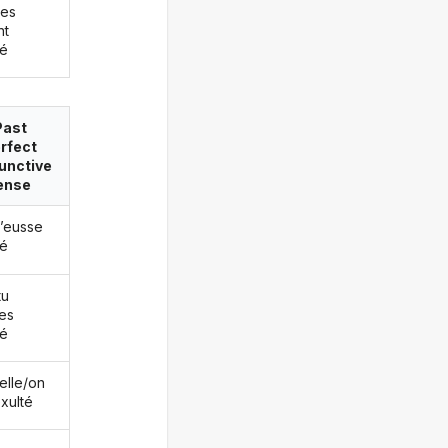
les
nt
té
Past
rfect
unctive
ense
j’eusse
té
tu
es
té
/elle/on
exulté