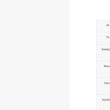
Je
Tu
Il/ell
Nou
Vou
Ils/el