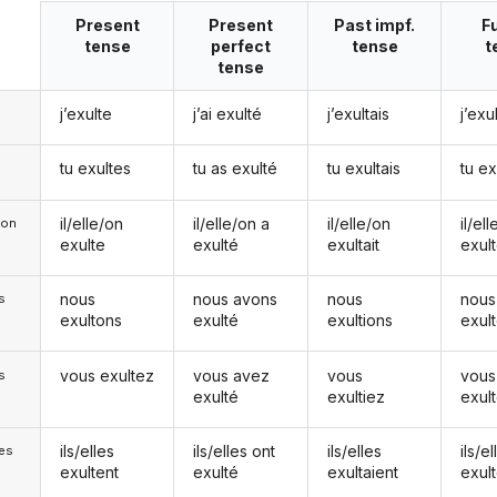
Present
Present
Past impf.
F
tense
perfect
tense
t
tense
j’exulte
j’ai exulté
j’exultais
j’exu
tu exultes
tu as exulté
tu exultais
tu ex
il/elle/on
il/elle/on a
il/elle/on
il/el
e/on
exulte
exulté
exultait
exul
nous
nous avons
nous
nous
s
exultons
exulté
exultions
exul
vous exultez
vous avez
vous
vous
s
exulté
exultiez
exul
ils/elles
ils/elles ont
ils/elles
ils/el
les
exultent
exulté
exultaient
exul