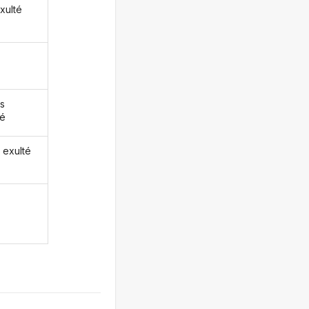
xulté
s
té
 exulté