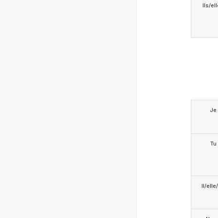
Ils/el
Je
Tu
Il/ell