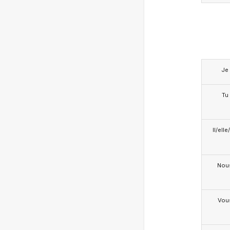
Je
Tu
Il/ell
Nou
Vou