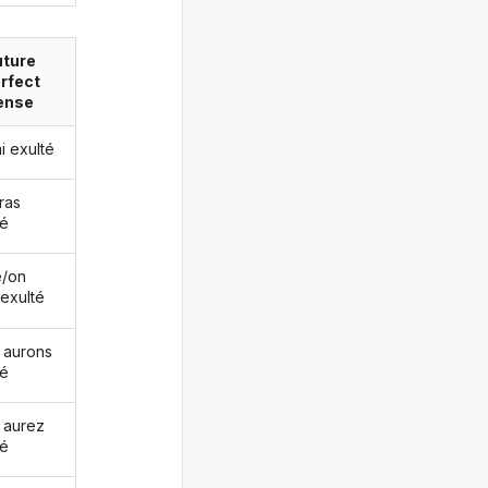
uture
rfect
ense
ai exulté
ras
té
le/on
 exulté
 aurons
té
 aurez
té