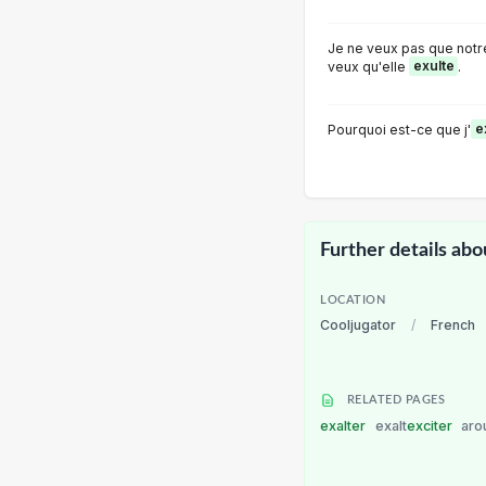
Je ne veux pas que notre
veux qu'elle
exulte
.
Pourquoi est-ce que j'
e
Further details abo
LOCATION
Cooljugator
/
French
RELATED PAGES
exalter
exalt
exciter
aro