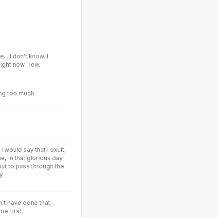
.. I don't know. I
right now- low.
ting too much
I would say that I exult,
e, in that glorious day
out to pass through the
y
't have done that,
me first.