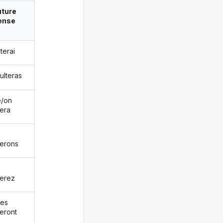
uture
ense
lterai
ulteras
le/on
tera
terons
terez
les
teront