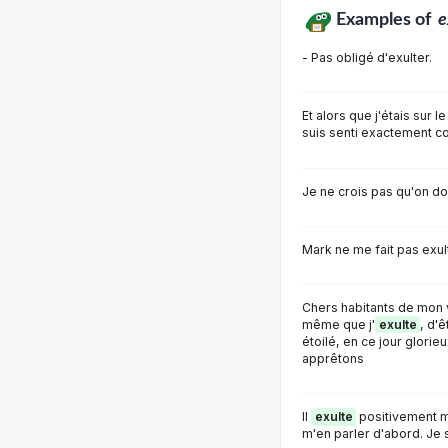
Examples of
e
- Pas obligé d'exulter.
Et alors que j'étais sur le
suis senti exactement co
Je ne crois pas qu'on doi
Mark ne me fait pas exul
Chers habitants de mon vi
même que j'
exulte
, d'
étoilé, en ce jour glorie
apprêtons
Il
exulte
positivement ma
m'en parler d'abord. Je s