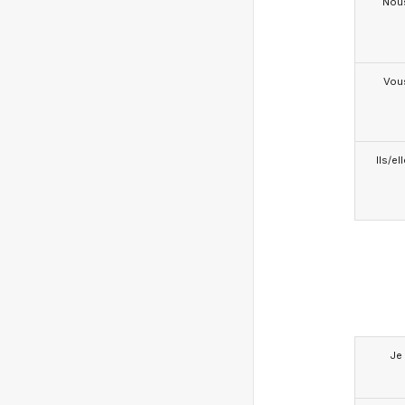
Nou
Vou
Ils/el
Je