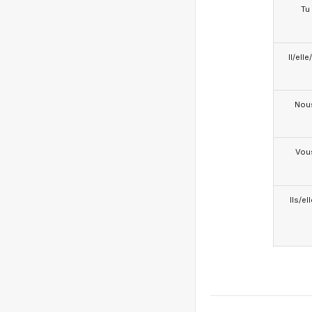
Tu
Il/ell
Nou
Vou
Ils/el