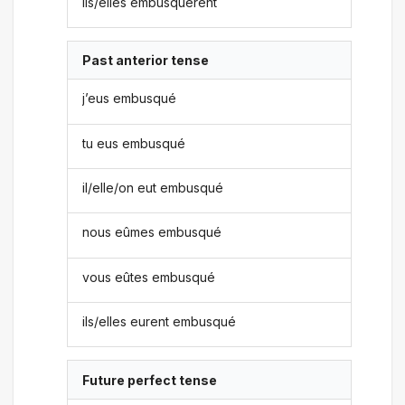
ils/elles embusquèrent
Past anterior tense
j’eus embusqué
tu eus embusqué
il/elle/on eut embusqué
nous eûmes embusqué
vous eûtes embusqué
ils/elles eurent embusqué
Future perfect tense