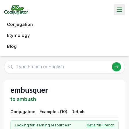
Conjugation
Etymology
Blog
embusquer
to ambush
Conjugation
Examples (10)
Details
Looking for learning resources?
Get a full French