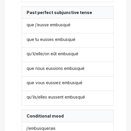
Past perfect subjunctive tense
que j’eusse embusqué
que tu eusses embusqué
qu’il/elle/on eût embusqué
que nous eussions embusqué
que vous eussiez embusqué
qu’ils/elles eussent embusqué
Conditional mood
j’embusquerais