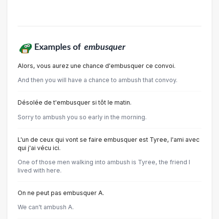
Examples of
embusquer
Alors, vous aurez une chance d'embusquer ce convoi.
And then you will have a chance to ambush that convoy.
Désolée de t'embusquer si tôt le matin.
Sorry to ambush you so early in the morning.
L'un de ceux qui vont se faire embusquer est Tyree, l'ami avec
qui j'ai vécu ici.
One of those men walking into ambush is Tyree, the friend I
lived with here.
On ne peut pas embusquer A.
We can't ambush A.