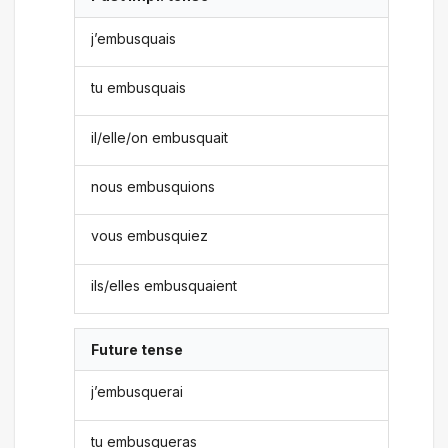
j’embusquais
tu embusquais
il/elle/on embusquait
nous embusquions
vous embusquiez
ils/elles embusquaient
Future tense
j’embusquerai
tu embusqueras