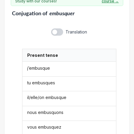
Study with our courses!
course →
Conjugation
of
embusquer
Translation
Present tense
j’embusque
tu embusques
il/elle/on embusque
nous embusquons
vous embusquez