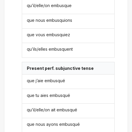
qu’il/elle/on embusque
que nous embusquions
que vous embusquiez
qu’ils/elles embusquent
Present perf. subjunctive tense
que j’aie embusqué
que tu aies embusqué
qu’il/elle/on ait embusqué
que nous ayons embusqué