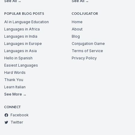
See All →
See All →
POPULAR BLOG POSTS
COOLJUGATOR
AI in Language Education
Home
Languages in Africa
About
Languages in India
Blog
Languages in Europe
Conjugation Game
Languages in Asia
Terms of Service
Hello in Spanish
Privacy Policy
Easiest Languages
Hard Words
Thank You
Learn Italian
See More →
CONNECT
Facebook
Twitter