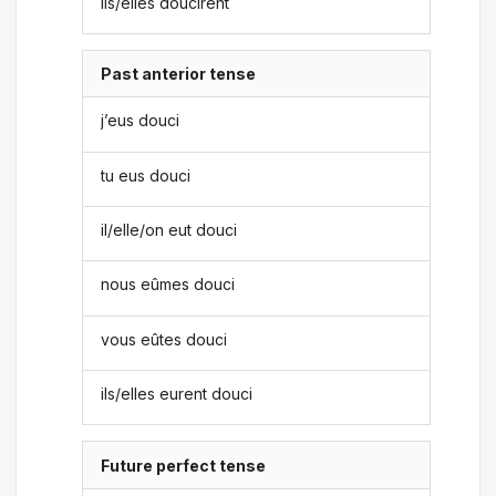
ils/elles doucirent
Past anterior tense
j’eus douci
tu eus douci
il/elle/on eut douci
nous eûmes douci
vous eûtes douci
ils/elles eurent douci
Future perfect tense