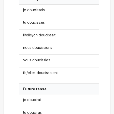
je doucissais
tu doucissais
il/elle/on doucissait
nous doucissions
vous doucissiez
ils/elles doucissaient
Future tense
je doucirai
tu douciras