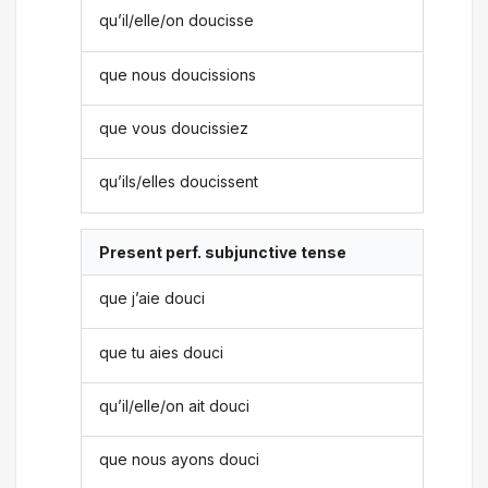
qu’il/elle/on doucisse
que nous doucissions
que vous doucissiez
qu’ils/elles doucissent
Present perf. subjunctive tense
que j’aie douci
que tu aies douci
qu’il/elle/on ait douci
que nous ayons douci