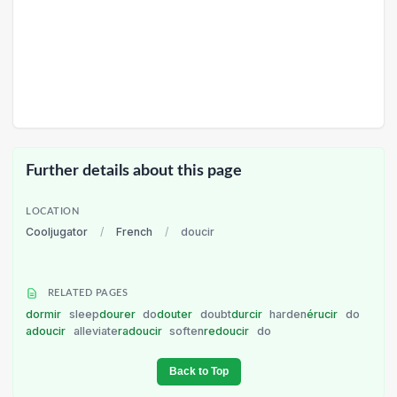
Further details about this page
LOCATION
Cooljugator
/
French
/
doucir
RELATED PAGES
dormir
sleep
dourer
do
douter
doubt
durcir
harden
érucir
do
adoucir
alleviate
radoucir
soften
redoucir
do
Back to Top