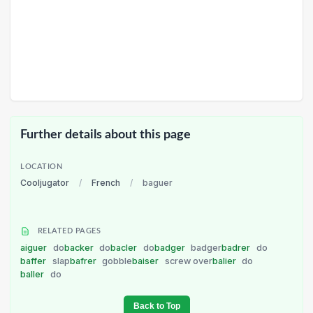
Further details about this page
LOCATION
Cooljugator
/
French
/
baguer
RELATED PAGES
aiguer
do
backer
do
bacler
do
badger
badger
badrer
do
baffer
slap
bafrer
gobble
baiser
screw over
balier
do
baller
do
Back to Top