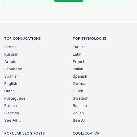
TOP CONJUGATIONS
TOP ETYMOLOGIES
Greek
English
Russian
Latin
Arabic
French
Japanese
Italian
Spanish
Spanish
English
German
Dutch
Dutch
Portuguese
Swedish
French
Russian
German
Polish
See All →
See All →
POPULAR BLOG POSTS
COOLJUGATOR