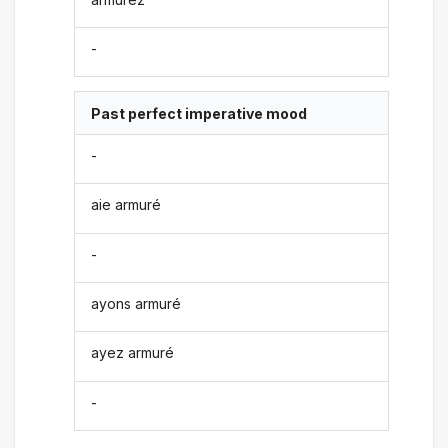
-
Past perfect imperative mood
-
aie armuré
-
ayons armuré
ayez armuré
-