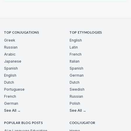
TOP CONJUGATIONS
TOP ETYMOLOGIES
Greek
English
Russian
Latin
Arabic
French
Japanese
Italian
Spanish
Spanish
English
German
Dutch
Dutch
Portuguese
Swedish
French
Russian
German
Polish
See All →
See All →
POPULAR BLOG POSTS
COOLJUGATOR
AI in Language Education
Home