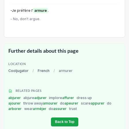
-Je préfère l'
armure
.
- No, don't argue.
Further details about this page
LOCATION
Cooljugator
/
French
/
armurer
RELATED PAGES
abjurer
abjure
adjurer
implore
affurer
dress up
ajourer
throw away
amourer
do
apeurer
scare
appurer
do
arborer
wear
arméjer
do
assurer
trust
Back to Top