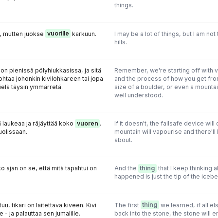
things.
a, mutten juokse
vuorille
karkuun.
I may be a lot of things, but I am not
hills.
 on pienissä pölyhiukkasissa, ja sitä
Remember, we're starting off with v
ohtaa johonkin kivilohkareen tai jopa
and the process of how you get fro
ielä täysin ymmärretä.
size of a boulder, or even a mountain
well understood.
ä laukeaa ja räjäyttää koko
vuoren
.
If it doesn't, the failsafe device wil
uolissaan.
mountain will vapourise and there'll
about.
ko ajan on se, että mitä tapahtui on
And the
thing
that I keep thinking a
happened is just the tip of the icebe
u, tikari on laitettava kiveen. Kivi
The first
thing
we learned, if all el
e - ja palauttaa sen jumalille.
back into the stone, the stone will env