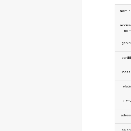
nomina
accusa
nom
genit
partit
iness
elati
illati
adess
ablat