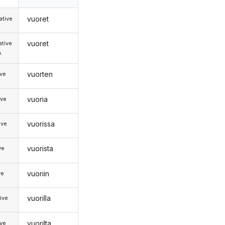
vuoret
tive
vuoret
tive
.
vuorten
ive
vuoria
ive
vuorissa
ive
vuorista
ve
vuoriin
ve
vuorilla
ive
vuorilta
ive