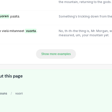
the mountain, returning to the gods.
uoren
päältä.
Something's trickling down from the
e vielä mitanneet
vuorta
.
No, th-th-the thing is, Mr. Morgan, w
measured, um, your mountain yet.
Show more examples
ut this page
nouns
/
vuori