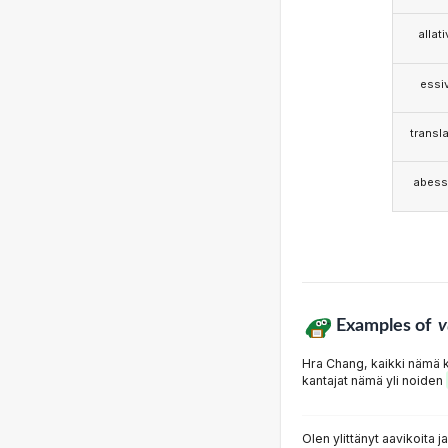
allat
essi
transla
abess
Examples of
v
Hra Chang, kaikki nämä ki
kantajat nämä yli noiden
Olen ylittänyt aavikoita j