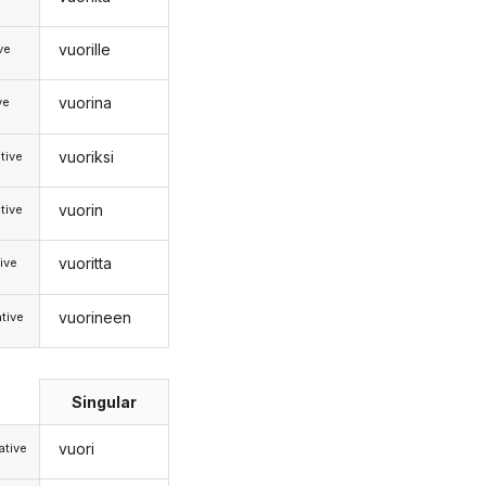
vuorille
ive
vuorina
ve
vuoriksi
tive
vuorin
tive
vuoritta
ive
vuorineen
tive
Singular
vuori
tive