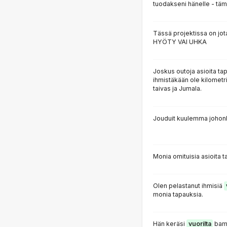
tuodakseni hänelle - täm
Tässä projektissa on jota
HYÖTY VAI UHKA
Joskus outoja asioita ta
ihmistäkään ole kilometr
taivas ja Jumala.
Jouduit kuulemma johonk
Monia omituisia asioita t
Olen pelastanut ihmisiä
monia tapauksia.
Hän keräsi
vuorilta
bambu