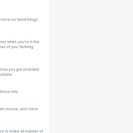
 volca-no fiend things.
en when you're in the
iles of you. Nothing
t how you got stranded
untains.
those hills.
ain rescue, and I have
oo to make all manner of