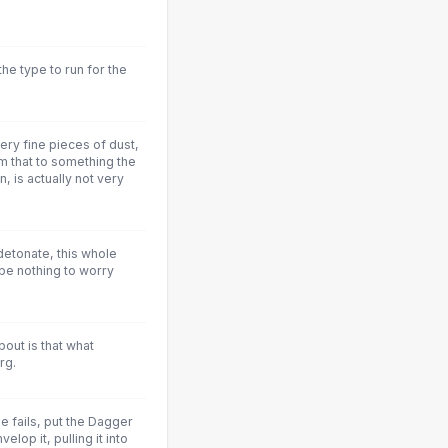
 the type to run for the
ery fine pieces of dust,
m that to something the
, is actually not very
l detonate, this whole
 be nothing to worry
bout is that what
rg.
se fails, put the Dagger
elop it, pulling it into