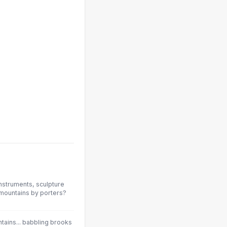
instruments, sculpture
 mountains by porters?
tains... babbling brooks