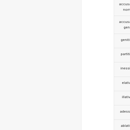
accusa
nom
accusa
gen
genit
partit
iness
elati
illati
adess
ablat