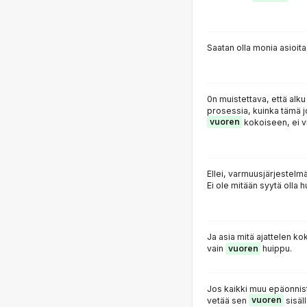
Saatan olla monia asioit
0n muistettava, että alku
prosessia, kuinka tämä j
vuoren
kokoiseen, ei v
Ellei, varmuusjärjestelm
Ei ole mitään syytä olla h
Ja asia mitä ajattelen ko
vain
vuoren
huippu.
Jos kaikki muu epäonnistu
vetää sen
vuoren
sisäll