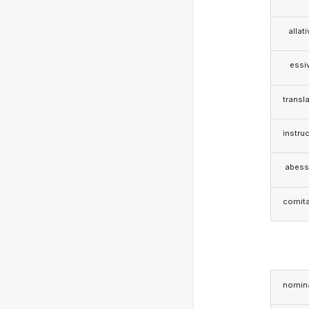
allat
essi
transla
instruc
abess
comita
nomina