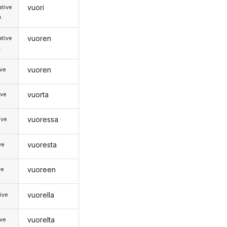
vuori
tive
.
vuoren
tive
.
vuoren
ive
vuorta
ive
vuoressa
ive
vuoresta
ve
vuoreen
ve
vuorella
ive
vuorelta
ive