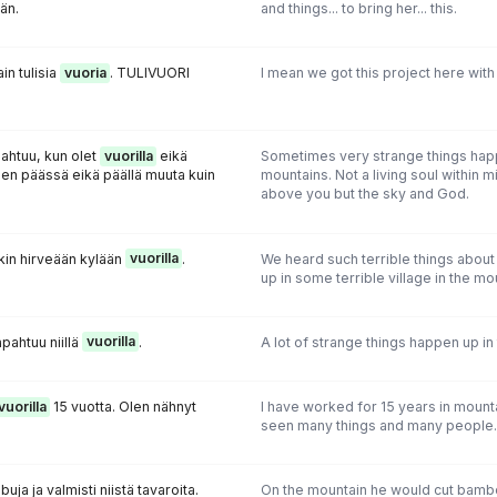
än.
and things... to bring her... this.
in tulisia
vuoria
. TULIVUORI
I mean we got this project here with
pahtuu, kun olet
vuorilla
eikä
Sometimes very strange things happ
ien päässä eikä päällä muuta kuin
mountains. Not a living soul within m
above you but the sky and God.
in hirveään kylään
vuorilla
.
We heard such terrible things abou
up in some terrible village in the mo
apahtuu niillä
vuorilla
.
A lot of strange things happen up in 
vuorilla
15 vuotta. Olen nähnyt
I have worked for 15 years in mount
seen many things and many people.
ja ja valmisti niistä tavaroita.
On the mountain he would cut bamb