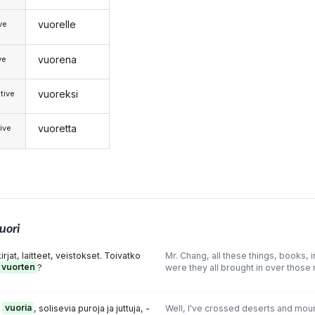
vuorelle
ive
vuorena
ve
vuoreksi
tive
vuoretta
ive
uori
rjat, laitteet, veistokset. Toivatko
Mr. Chang, all these things, books, 
vuorten
?
were they all brought in over those
a
vuoria
, solisevia puroja ja juttuja, -
Well, I've crossed deserts and moun