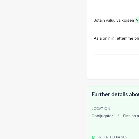
Jotain valuu valkoisen
v
Asia on niin, ettemme ol
Further details abo
LOCATION
Cooljugator
/
Finnish 
RELATED PAGES