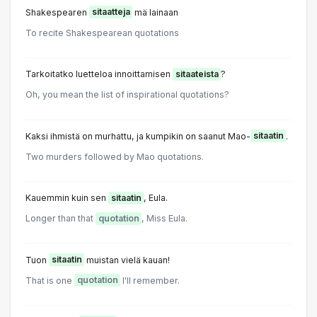
Shakespearen
sitaatteja
mä lainaan
To recite Shakespearean quotations
Tarkoitatko luetteloa innoittamisen
sitaateista
?
Oh, you mean the list of inspirational quotations?
Kaksi ihmistä on murhattu, ja kumpikin on saanut Mao-
sitaatin
.
Two murders followed by Mao quotations.
Kauemmin kuin sen
sitaatin
, Eula.
Longer than that
quotation
, Miss Eula.
Tuon
sitaatin
muistan vielä kauan!
That is one
quotation
I'll remember.