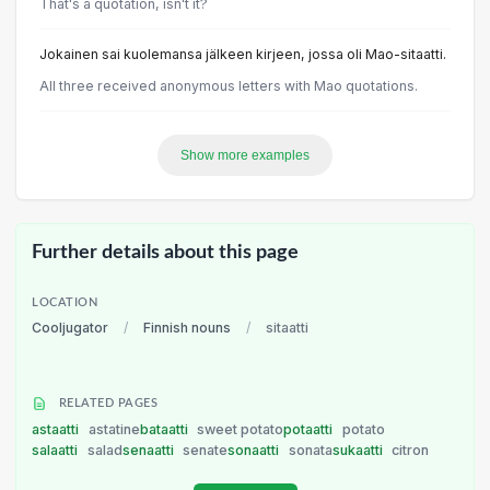
That's a quotation, isn't it?
Jokainen sai kuolemansa jälkeen kirjeen, jossa oli Mao-sitaatti.
All three received anonymous letters with Mao quotations.
Show more examples
Further details about this page
LOCATION
Cooljugator
/
Finnish nouns
/
sitaatti
RELATED PAGES
astaatti
astatine
bataatti
sweet potato
potaatti
potato
salaatti
salad
senaatti
senate
sonaatti
sonata
sukaatti
citron