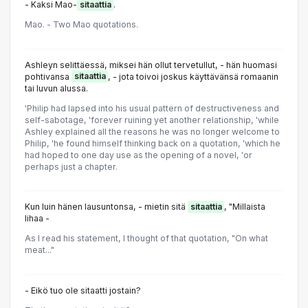
- Kaksi Mao-
sitaattia
.
Mao. - Two Mao quotations.
Ashleyn selittäessä, miksei hän ollut tervetullut, - hän huomasi
pohtivansa
sitaattia
, - jota toivoi joskus käyttävänsä romaanin
tai luvun alussa.
'Philip had lapsed into his usual pattern of destructiveness and
self-sabotage, 'forever ruining yet another relationship, 'while
Ashley explained all the reasons he was no longer welcome to
Philip, 'he found himself thinking back on a quotation, 'which he
had hoped to one day use as the opening of a novel, 'or
perhaps just a chapter.
Kun luin hänen lausuntonsa, - mietin sitä
sitaattia
, "Millaista
lihaa -
As I read his statement, I thought of that quotation, "On what
meat..."
- Eikö tuo ole sitaatti jostain?