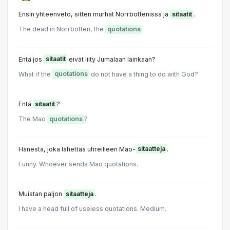
Ensin yhteenveto, sitten murhat Norrbottenissa ja
sitaatit
.
The dead in Norrbotten, the
quotations
.
Entä jos
sitaatit
eivät liity Jumalaan lainkaan?
What if the
quotations
do not have a thing to do with God?
Entä
sitaatit
?
The Mao
quotations
?
Hänestä, joka lähettää uhreilleen Mao-
sitaatteja
.
Funny. Whoever sends Mao quotations.
Muistan paljon
sitaatteja
.
l have a head full of useless quotations. Medium.