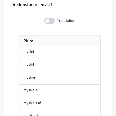
Declension
of
myski
Translation
Plural
myskit
myskit
myskien
myskejä
myskeissä
myskeistä