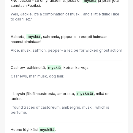
-No, Jackie - se on yhdistelmä, jossa on
myskiä
ja jotain jota
sanotaan Feziksi.
Well, Jackie, it's a combination of musk... and a little thing I like
to call "Fez."
Aaloeta,
myskiä
, sahramia, pippuria - resepti huimaan
haamutoimintaan!
Aloe, musk, saffron, pepper- a recipe for wicked ghost action!
Cashew-pähkinöitä,
myskiä
, koiran karvoja.
Cashews, man musk, dog hair.
- Löysin jälkiä hausteesta, ambrasta,
myskistä
, mikä on
tuoksu.
I found traces of castoreum, ambergris, musk... which is
perfume.
Huone löyhkäsi
myskiltä
.