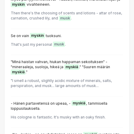
myskin
vivahteineen.
Then there's the choosing of scents and lotions - attar of rose,
carnation, crushed lily, and
musk
.
Se on vain
myskin
tuoksuni.
That's just my personal
musk
.
"Minä haistan vahvan, hiukan happaman sekoituksen" -
"mineraaleja, suoloja, hikeä ja
myskiä
." "Suuren määrän
myskiä
."
"I smell a robust, slightly acidic mixture of minerals, salts,
perspiration, and musk... large amounts of musk...
- Hänen partavetensä on upeaa, -
myskiä
, tammisella
loppusilauksella.
His cologne is fantastic. It's musky with an oaky finish.