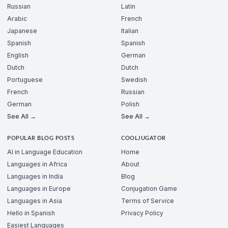
Russian
Latin
Arabic
French
Japanese
Italian
Spanish
Spanish
English
German
Dutch
Dutch
Portuguese
Swedish
French
Russian
German
Polish
See All →
See All →
POPULAR BLOG POSTS
COOLJUGATOR
AI in Language Education
Home
Languages in Africa
About
Languages in India
Blog
Languages in Europe
Conjugation Game
Languages in Asia
Terms of Service
Hello in Spanish
Privacy Policy
Easiest Languages