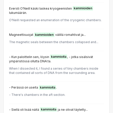
Eversti O'Neill käski laskea kryogeenisten
kammioiden
lukumäärän.
O'Neill requested an enumeration of the cryogenic chambers.
Magneettisuojat
kammioiden
välillä romahtivat ja...
The magnetic seals between the chambers collapsed and...
- Kun paloittelin sen, löysin
kammioita
, - jotka sisälsivät
ympäristössä ollutta DNA:ta.
When I dissected it, I found a series of tiny chambers inside
that contained all sorts of DNA from the surrounding area.
- Perässä on useita
kammioita
.
- There's chambers in the aft section.
- Siellä oli lisää näitä
kammioita
ja ne olivat täytetty...