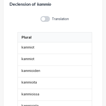
Declension
of
kammio
Translation
Plural
kammiot
kammiot
kammioiden
kammioita
kammioissa
kammioista