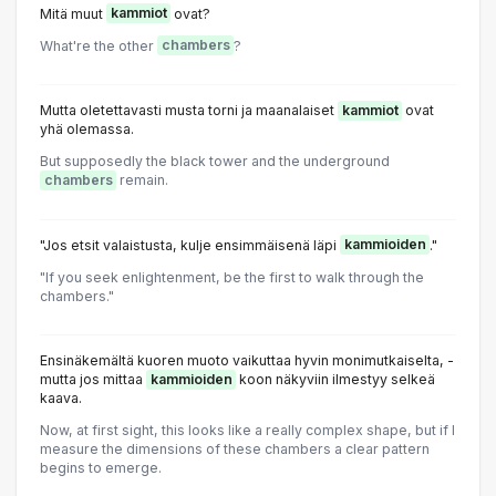
Mitä muut
kammiot
ovat?
What're the other
chambers
?
Mutta oletettavasti musta torni ja maanalaiset
kammiot
ovat
yhä olemassa.
But supposedly the black tower and the underground
chambers
remain.
"Jos etsit valaistusta, kulje ensimmäisenä läpi
kammioiden
."
"If you seek enlightenment, be the first to walk through the
chambers."
Ensinäkemältä kuoren muoto vaikuttaa hyvin monimutkaiselta, -
mutta jos mittaa
kammioiden
koon näkyviin ilmestyy selkeä
kaava.
Now, at first sight, this looks like a really complex shape, but if I
measure the dimensions of these chambers a clear pattern
begins to emerge.