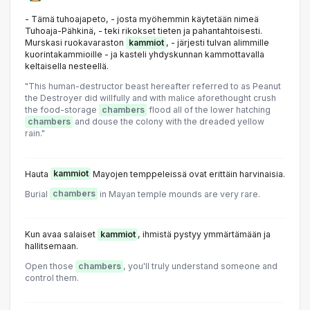
- Tämä tuhoajapeto, - josta myöhemmin käytetään nimeä
Tuhoaja-Pähkinä, - teki rikokset tieten ja pahantahtoisesti.
Murskasi ruokavaraston
kammiot
, - järjesti tulvan alimmille
kuorintakammioille - ja kasteli yhdyskunnan kammottavalla
keltaisella nesteellä.
"This human-destructor beast hereafter referred to as Peanut
the Destroyer did willfully and with malice aforethought crush
the food-storage
chambers
flood all of the lower hatching
chambers
and douse the colony with the dreaded yellow
rain."
Hauta
kammiot
Mayojen temppeleissä ovat erittäin harvinaisia.
Burial
chambers
in Mayan temple mounds are very rare.
Kun avaa salaiset
kammiot
, ihmistä pystyy ymmärtämään ja
hallitsemaan.
Open those
chambers
, you'll truly understand someone and
control them.