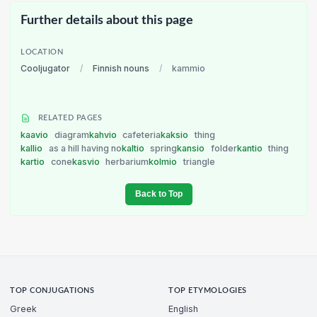
Further details about this page
LOCATION
Cooljugator
/
Finnish nouns
/
kammio
RELATED PAGES
kaavio
diagram
kahvio
cafeteria
kaksio
thing
kallio
as a hill having no
kaltio
spring
kansio
folder
kantio
thing
kartio
cone
kasvio
herbarium
kolmio
triangle
Back to Top
TOP CONJUGATIONS
TOP ETYMOLOGIES
Greek
English