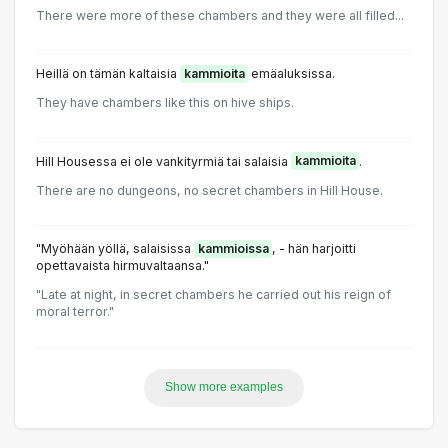
There were more of these chambers and they were all filled...
Heillä on tämän kaltaisia
kammioita
emäaluksissa.
They have chambers like this on hive ships.
Hill Housessa ei ole vankityrmiä tai salaisia
kammioita
.
There are no dungeons, no secret chambers in Hill House.
"Myöhään yöllä, salaisissa
kammioissa
, - hän harjoitti
opettavaista hirmuvaltaansa."
"Late at night, in secret chambers he carried out his reign of
moral terror."
Show more examples