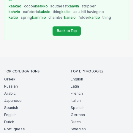
kaakao
cocoa
kaakko
southeast
kaavin
stripper
kahvio
cafeteria
kaksio
thing
kallio
as a hill having no
kaltio
spring
kammio
chamber
kansio
folder
kantio
thing
Back to Top
TOP CONJUGATIONS
TOP ETYMOLOGIES
Greek
English
Russian
Latin
Arabic
French
Japanese
Italian
Spanish
Spanish
English
German
Dutch
Dutch
Portuguese
Swedish