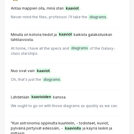
Antaa mappien olla, minä otan
kaaviot
.
Never mind the files, professor. I'll take the
diagrams
.
Minulla on kotona tiedot ja
kaaviot
kaikista galaksiluokan
tähtilaivoista.
At home, I have all the specs and
diagrams
of the Galaxy-
class starships.
Nuo ovat vain
kaaviot
.
Oh, that's just the
diagrams
.
Lähdetään
kaavioiden
kanssa.
We ought to go on with those diagrams as quickly as we can.
"Kun astronomia oppinutta kuuntelin, - todisteet, kuviot,
pylväinä piirtyivät edessäin, -
kaavioita
ja käyriä laskin ja
mittasin.