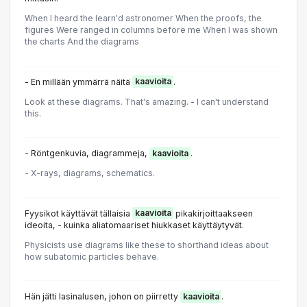
When I heard the learn'd astronomer When the proofs, the
figures Were ranged in columns before me When I was shown
the charts And the diagrams
- En millään ymmärrä näitä
kaavioita
.
Look at these diagrams. That's amazing. - I can't understand
this.
- Röntgenkuvia, diagrammeja,
kaavioita
.
- X-rays, diagrams, schematics.
Fyysikot käyttävät tällaisia
kaavioita
pikakirjoittaakseen
ideoita, - kuinka aliatomaariset hiukkaset käyttäytyvät.
Physicists use diagrams like these to shorthand ideas about
how subatomic particles behave.
Hän jätti lasinalusen, johon on piirretty
kaavioita
.