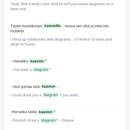
Yeah, that's what I said. And he left you some diagrams on a
beer mat.
Täytin muistikirjani
kaavioilla
- missä olin ollut ja mitä olin
löytänyt.
I filled up notebooks with diagrams... of where I'd been and
what I'd found.
- Haluatko
kaavion
?
- You want a
diagram
?
- Voin piirtää siitä
kaavion
...
I could draw you a
diagram
if you want.
-Piirränkö teille
kaavion
?
- Should I draw a
diagram
? - Please.