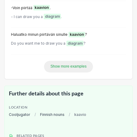
-Voin piirtää
kaavion
.
- I can draw you a
diagram
.
Haluatko minun piirtävän sinulle
kaavion
?
Do you want me to draw you a
diagram
?
Show more examples
Further details about this page
LOCATION
Cooljugator
/
Finnish nouns
/
kaavio
RELATED PAGES