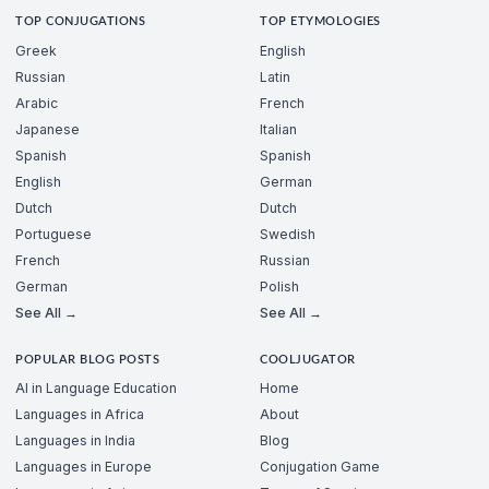
TOP CONJUGATIONS
TOP ETYMOLOGIES
Greek
English
Russian
Latin
Arabic
French
Japanese
Italian
Spanish
Spanish
English
German
Dutch
Dutch
Portuguese
Swedish
French
Russian
German
Polish
See All →
See All →
POPULAR BLOG POSTS
COOLJUGATOR
AI in Language Education
Home
Languages in Africa
About
Languages in India
Blog
Languages in Europe
Conjugation Game