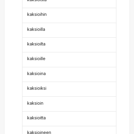
kaksioihin
kaksioilla
kaksioilta
kaksioille
kaksioina
kaksioiksi
kaksioin
kaksioitta
kaksioineen