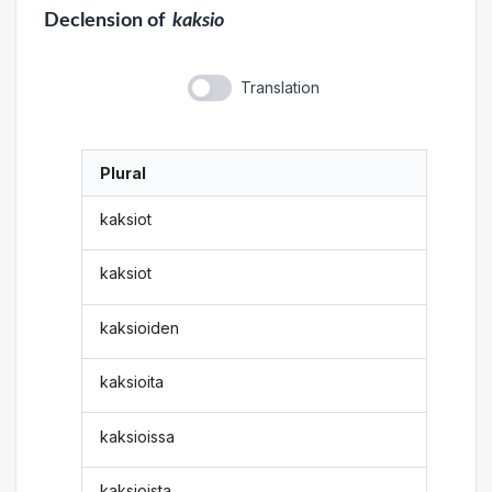
Declension
of
kaksio
Translation
Plural
kaksiot
kaksiot
kaksioiden
kaksioita
kaksioissa
kaksioista