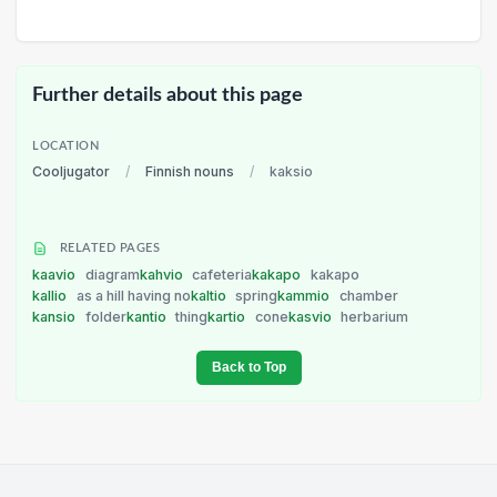
Further details about this page
LOCATION
Cooljugator
/
Finnish nouns
/
kaksio
RELATED PAGES
kaavio
diagram
kahvio
cafeteria
kakapo
kakapo
kallio
as a hill having no
kaltio
spring
kammio
chamber
kansio
folder
kantio
thing
kartio
cone
kasvio
herbarium
Back to Top