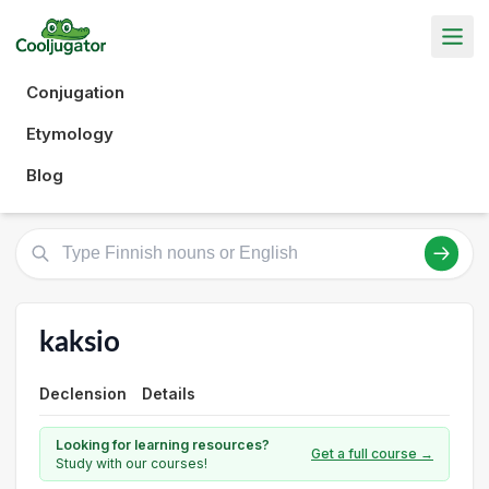
Conjugation
Etymology
Blog
kaksio
Declension
Details
Looking for learning resources?
Get a full course →
Study with our courses!