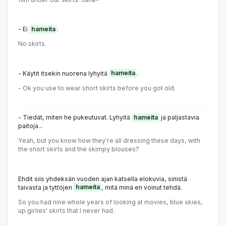
- Ei
hameita
.
No skirts.
- Käytit itsekin nuorena lyhyitä
hameita
.
- Ok you use to wear short skirts before you got old.
- Tiedät, miten he pukeutuvat. Lyhyitä
hameita
ja paljastavia
paitoja...
Yeah, but you know how they're all dressing these days, with
the short skirts and the skimpy blouses?
Ehdit siis yhdeksän vuoden ajan katsella elokuvia, sinistä
taivasta ja tyttöjen
hameita
, mitä minä en voinut tehdä.
So you had nine whole years of looking at movies, blue skies,
up girlies' skirts that I never had.