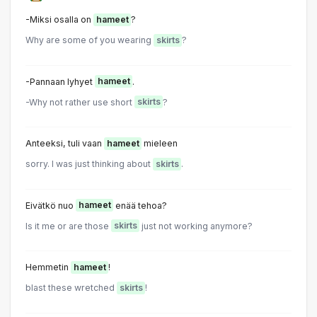
-Miksi osalla on
hameet
?
Why are some of you wearing
skirts
?
-Pannaan lyhyet
hameet
.
-Why not rather use short
skirts
?
Anteeksi, tuli vaan
hameet
mieleen
sorry. l was just thinking about
skirts
.
Eivätkö nuo
hameet
enää tehoa?
Is it me or are those
skirts
just not working anymore?
Hemmetin
hameet
!
blast these wretched
skirts
!