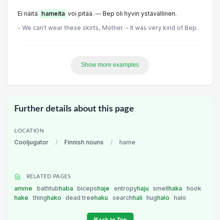
Ei näitä
hameita
voi pitää. ― Bep oli hyvin ystävällinen.
- We can't wear these skirts, Mother. - It was very kind of Bep.
Show more examples
Further details about this page
LOCATION
Cooljugator
/
Finnish nouns
/
hame
RELATED PAGES
amme
bathtub
haba
biceps
haje
entropy
haju
smell
haka
hook
hake
thing
hako
dead tree
haku
search
hali
hug
halo
halo
Back to Top