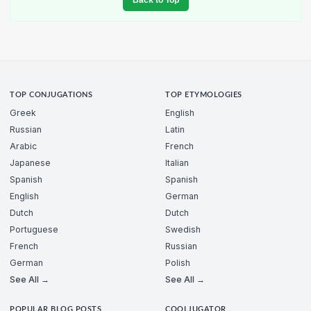
TOP CONJUGATIONS
TOP ETYMOLOGIES
Greek
English
Russian
Latin
Arabic
French
Japanese
Italian
Spanish
Spanish
English
German
Dutch
Dutch
Portuguese
Swedish
French
Russian
German
Polish
See All →
See All →
POPULAR BLOG POSTS
COOLJUGATOR