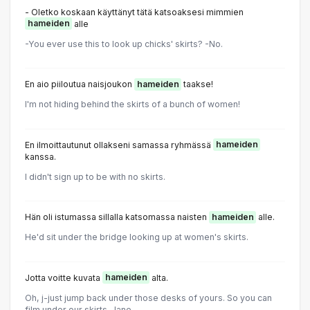
- Oletko koskaan käyttänyt tätä katsoaksesi mimmien
hameiden
alle
-You ever use this to look up chicks' skirts? -No.
En aio piiloutua naisjoukon
hameiden
taakse!
I'm not hiding behind the skirts of a bunch of women!
En ilmoittautunut ollakseni samassa ryhmässä
hameiden
kanssa.
I didn't sign up to be with no skirts.
Hän oli istumassa sillalla katsomassa naisten
hameiden
alle.
He'd sit under the bridge looking up at women's skirts.
Jotta voitte kuvata
hameiden
alta.
Oh, j-just jump back under those desks of yours. So you can
film under our skirts. Jane-