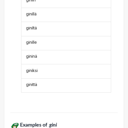
ginillä
giniltä
ginille
gininä
giniksi
ginittä
Examples of
gini