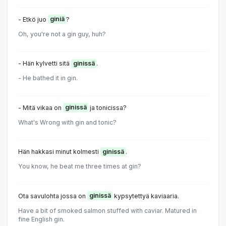
- Etkö juo
giniä
?
Oh, you're not a gin guy, huh?
- Hän kylvetti sitä
ginissä
.
- He bathed it in gin.
- Mitä vikaa on
ginissä
ja tonicissa?
What's Wrong with gin and tonic?
Hän hakkasi minut kolmesti
ginissä
.
You know, he beat me three times at gin?
Ota savulohta jossa on
ginissä
kypsytettyä kaviaaria.
Have a bit of smoked salmon stuffed with caviar. Matured in
fine English gin.