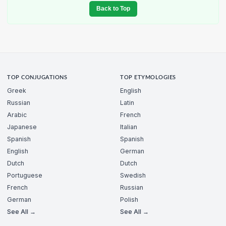
Back to Top
TOP CONJUGATIONS
TOP ETYMOLOGIES
Greek
English
Russian
Latin
Arabic
French
Japanese
Italian
Spanish
Spanish
English
German
Dutch
Dutch
Portuguese
Swedish
French
Russian
German
Polish
See All →
See All →