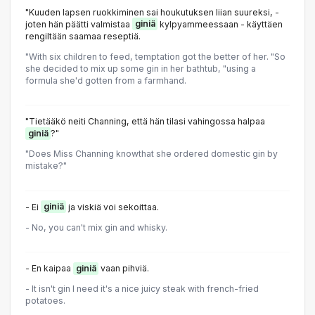
"Kuuden lapsen ruokkiminen sai houkutuksen liian suureksi, -
joten hän päätti valmistaa
giniä
kylpyammeessaan - käyttäen
rengiltään saamaa reseptiä.
"With six children to feed, temptation got the better of her. "So
she decided to mix up some gin in her bathtub, "using a
formula she'd gotten from a farmhand.
"Tietääkö neiti Channing, että hän tilasi vahingossa halpaa
giniä
?"
"Does Miss Channing knowthat she ordered domestic gin by
mistake?"
- Ei
giniä
ja viskiä voi sekoittaa.
- No, you can't mix gin and whisky.
- En kaipaa
giniä
vaan pihviä.
- It isn't gin I need it's a nice juicy steak with french-fried
potatoes.