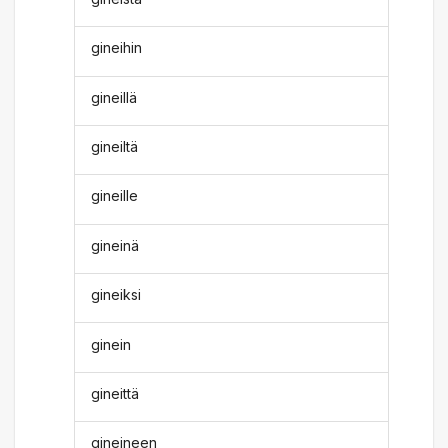
gineihin
gineillä
gineiltä
gineille
gineinä
gineiksi
ginein
gineittä
gineineen