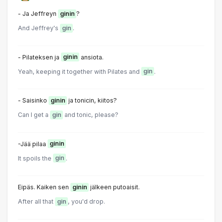
- Ja Jeffreyn
ginin
?
And Jeffrey's
gin
.
- Pilateksen ja
ginin
ansiota.
Yeah, keeping it together with Pilates and
gin
.
- Saisinko
ginin
ja tonicin, kiitos?
Can I get a
gin
and tonic, please?
-Jää pilaa
ginin
It spoils the
gin
.
Eipäs. Kaiken sen
ginin
jälkeen putoaisit.
After all that
gin
, you'd drop.