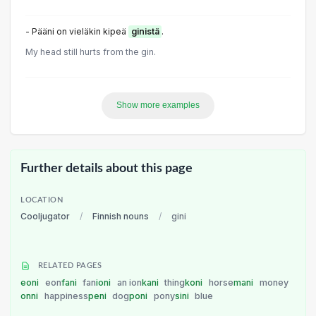
- Pääni on vieläkin kipeä
ginistä
.
My head still hurts from the gin.
Show more examples
Further details about this page
LOCATION
Cooljugator
/
Finnish nouns
/
gini
RELATED PAGES
eoni
eon
fani
fan
ioni
an ion
kani
thing
koni
horse
mani
money
onni
happiness
peni
dog
poni
pony
sini
blue