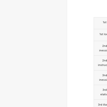
1st
1st l
2n
iness
2n
instruc
3n
iness
3rd
elati
3rd illa