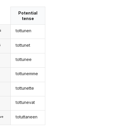
Potential
tense
tottunen
ä
tottunet
ä
tottunee
n
tottunemme
tottunette
tottunevat
totuttaneen
ve