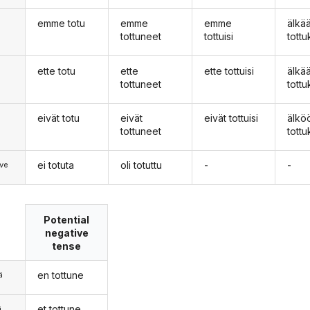
emme totu
emme
emme
älk
tottuneet
tottuisi
tott
ette totu
ette
ette tottuisi
älkä
tottuneet
tott
eivät totu
eivät
eivät tottuisi
älkö
tottuneet
tott
ei totuta
oli totuttu
-
-
ve
Potential
negative
tense
en tottune
ä
et tottune
ä