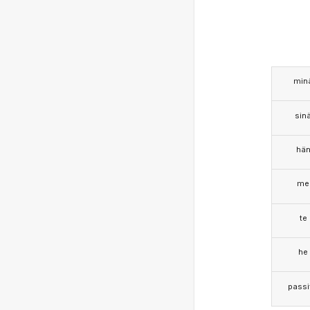
min
sin
hä
me
te
he
passi