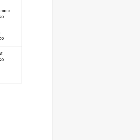
äämme
uko
ä
uko
öt
uko