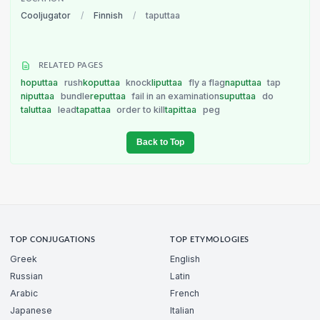
Cooljugator
/
Finnish
/
taputtaa
RELATED PAGES
hoputtaa
rush
koputtaa
knock
liputtaa
fly a flag
naputtaa
tap
niputtaa
bundle
reputtaa
fail in an examination
suputtaa
do
taluttaa
lead
tapattaa
order to kill
tapittaa
peg
Back to Top
TOP CONJUGATIONS
TOP ETYMOLOGIES
Greek
English
Russian
Latin
Arabic
French
Japanese
Italian