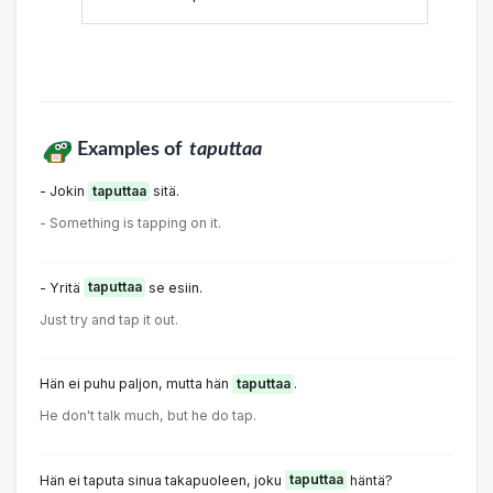
Examples of
taputtaa
- Jokin
taputtaa
sitä.
- Something is tapping on it.
- Yritä
taputtaa
se esiin.
Just try and tap it out.
Hän ei puhu paljon, mutta hän
taputtaa
.
He don't talk much, but he do tap.
Hän ei taputa sinua takapuoleen, joku
taputtaa
häntä?