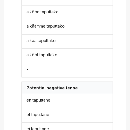
älköön taputtako
älkäämme taputtako
älkää taputtako
älkööt taputtako
-
Potential negative tense
en taputtane
et taputtane
ei taputtane