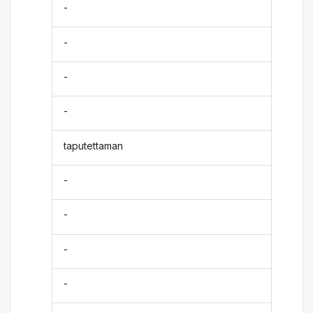
-
-
-
-
taputettaman
-
-
-
-