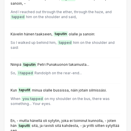
sanoin, -
And I reached out through the ether, through the haze, and
tapped
him on the shoulder and said,
Kävelin hänen taakseen,
taputin
olalle ja sanoin:
So I walked up behind him,
tapped
him on the shoulder and
said:
Niinpä
taputin
Petri Punakuonon takamusta...
So,
I tapped
Randolph on the rear-end...
Kun
taputit
minua olalle bussissa, näin jotain silmissäsi.
When
you tapped
on my shoulder on the bus, there was
something... Your eyes.
En, - mutta hänellä oli sytytin, joka ei toiminut kunnolla, - joten
hän
taputti
sitä, ja ravisti sitä kahdesta, - ja yritti sitten sytyttää
sen.