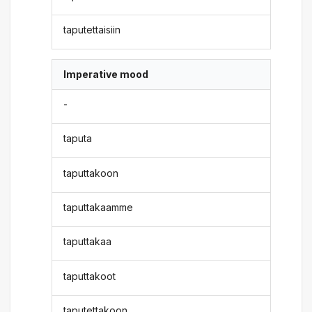
taputettaisiin
Imperative mood
-
taputa
taputtakoon
taputtakaamme
taputtakaa
taputtakoot
taputettakoon