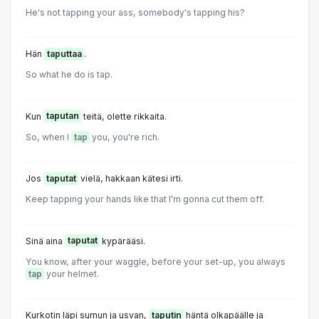
He's not tapping your ass, somebody's tapping his?
Hän
taputtaa
.
So what he do is tap.
Kun
taputan
teitä, olette rikkaita.
So, when l
tap
you, you're rich.
Jos
taputat
vielä, hakkaan kätesi irti.
Keep tapping your hands like that I'm gonna cut them off.
Sinä aina
taputat
kypärääsi.
You know, after your waggle, before your set-up, you always
tap
your helmet.
Kurkotin läpi sumun ja usvan,
taputin
häntä olkapäälle ja