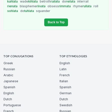
kahlata
wade
kihlata
betroth
railata
do
reilata
interrail
rienata
blaspheme
riivata
obsess
rimmata
rhyme
rullata
roll
sohlata
do
tuhlata
squander
Back to Top
TOP CONJUGATIONS
TOP ETYMOLOGIES
Greek
English
Russian
Latin
Arabic
French
Japanese
Italian
Spanish
Spanish
English
German
Dutch
Dutch
Portuguese
Swedish
French
Russian