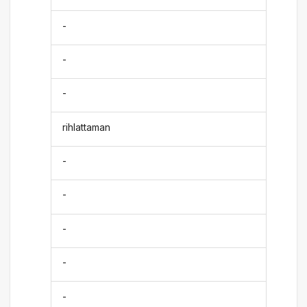
-
-
-
rihlattaman
-
-
-
-
-