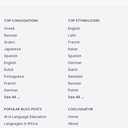
TOP CONJUGATIONS
TOP ETYMOLOGIES
Greek
English
Russian
Latin
Arabic
French
Japanese
Italian
Spanish
Spanish
English
German
Dutch
Dutch
Portuguese
Swedish
French
Russian
German
Polish
See All →
See All →
POPULAR BLOG POSTS
COOLJUGATOR
AI in Language Education
Home
Languages in Africa
About