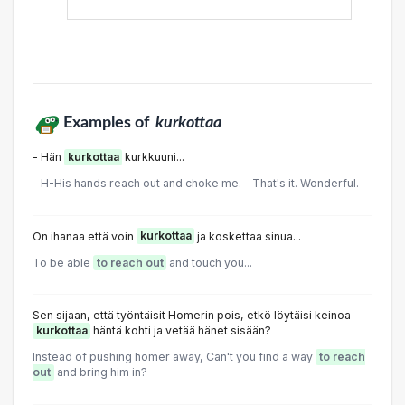
Examples of
kurkottaa
- Hän
kurkottaa
kurkkuuni...
- H-His hands reach out and choke me. - That's it. Wonderful.
On ihanaa että voin
kurkottaa
ja koskettaa sinua...
To be able
to reach out
and touch you...
Sen sijaan, että työntäisit Homerin pois, etkö löytäisi keinoa
kurkottaa
häntä kohti ja vetää hänet sisään?
Instead of pushing homer away, Can't you find a way
to reach
out
and bring him in?