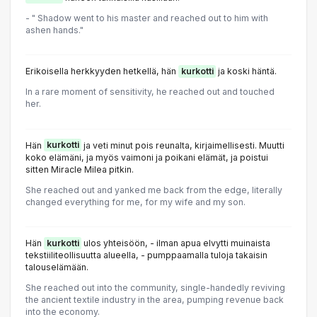
- " Shadow went to his master and reached out to him with
ashen hands."
Erikoisella herkkyyden hetkellä, hän
kurkotti
ja koski häntä.
In a rare moment of sensitivity, he reached out and touched
her.
Hän
kurkotti
ja veti minut pois reunalta, kirjaimellisesti. Muutti
koko elämäni, ja myös vaimoni ja poikani elämät, ja poistui
sitten Miracle Milea pitkin.
She reached out and yanked me back from the edge, literally
changed everything for me, for my wife and my son.
Hän
kurkotti
ulos yhteisöön, - ilman apua elvytti muinaista
tekstiiliteollisuutta alueella, - pumppaamalla tuloja takaisin
talouselämään.
She reached out into the community, single-handedly reviving
the ancient textile industry in the area, pumping revenue back
into the economy.