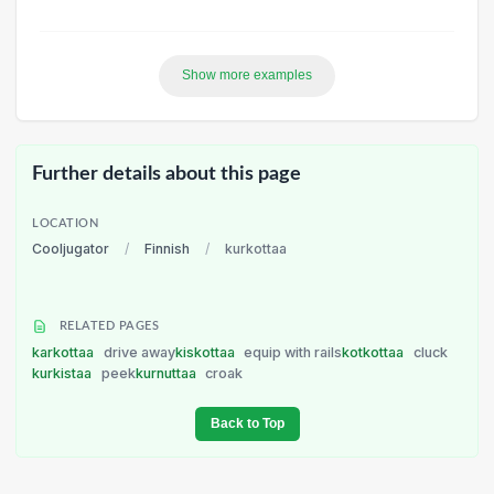
Show more examples
Further details about this page
LOCATION
Cooljugator
/
Finnish
/
kurkottaa
RELATED PAGES
karkottaa
drive away
kiskottaa
equip with rails
kotkottaa
cluck
kurkistaa
peek
kurnuttaa
croak
Back to Top