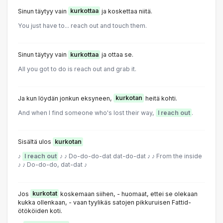
Sinun täytyy vain
kurkottaa
ja koskettaa niitä.
You just have to... reach out and touch them.
Sinun täytyy vain
kurkottaa
ja ottaa se.
All you got to do is reach out and grab it.
Ja kun löydän jonkun eksyneen,
kurkotan
heitä kohti.
And when I find someone who's lost their way,
I reach out
.
Sisältä ulos
kurkotan
♪
I reach out
♪ ♪ Do-do-do-dat dat-do-dat ♪ ♪ From the inside
♪ ♪ Do-do-do, dat-dat ♪
Jos
kurkotat
koskemaan siihen, - huomaat, ettei se olekaan
kukka ollenkaan, - vaan tyylikäs satojen pikkuruisen Fattid-
ötököiden koti.