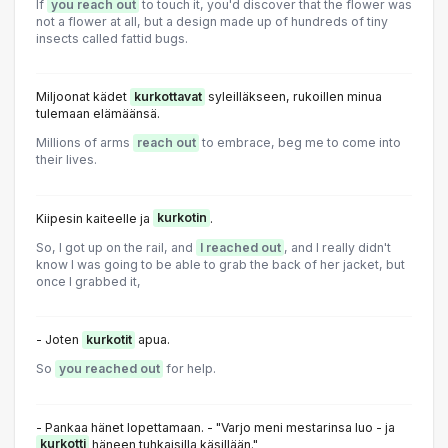
If
you reach out
to touch it, you'd discover that the flower was
not a flower at all, but a design made up of hundreds of tiny
insects called fattid bugs.
Miljoonat kädet
kurkottavat
syleilläkseen, rukoillen minua
tulemaan elämäänsä.
Millions of arms
reach out
to embrace, beg me to come into
their lives.
Kiipesin kaiteelle ja
kurkotin
.
So, I got up on the rail, and
I reached out
, and I really didn't
know I was going to be able to grab the back of her jacket, but
once I grabbed it,
- Joten
kurkotit
apua.
So
you reached out
for help.
- Pankaa hänet lopettamaan. - "Varjo meni mestarinsa luo - ja
kurkotti
häneen tuhkaisilla käsillään."