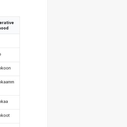
erative
ood
o
okoon
kokaamm
okaa
okoot