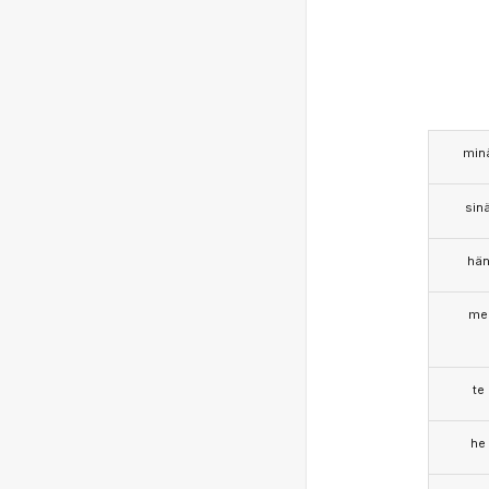
min
sin
hä
me
te
he