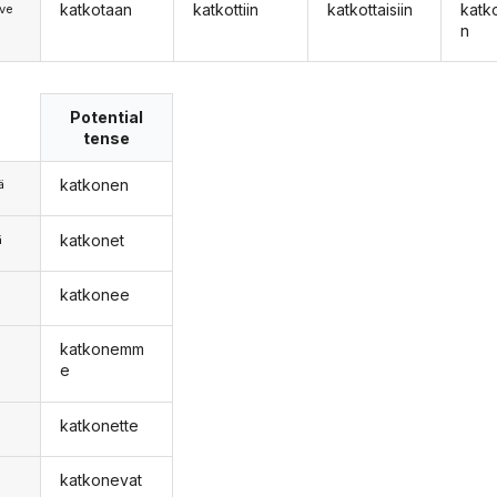
katkotaan
katkottiin
katkottaisiin
katk
ve
n
Potential
tense
katkonen
ä
katkonet
ä
katkonee
n
katkonemm
e
katkonette
katkonevat