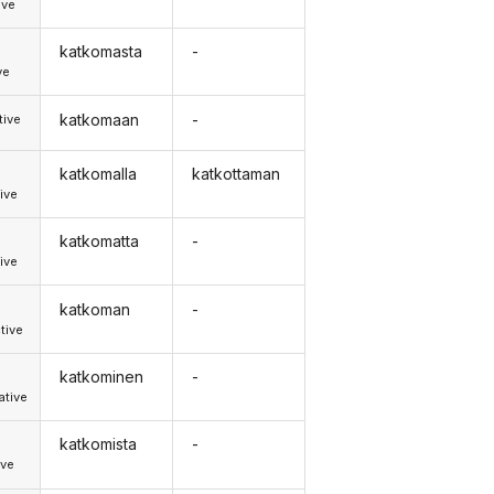
ive
katkomasta
-
ve
katkomaan
-
tive
katkomalla
katkottaman
ive
katkomatta
-
ive
katkoman
-
tive
katkominen
-
tive
katkomista
-
ive