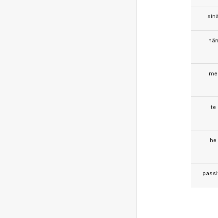
sin
hä
me
te
he
passi