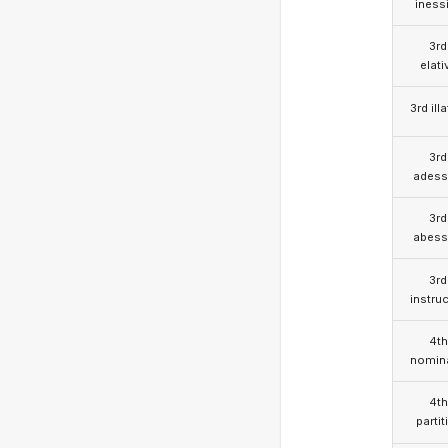
iness
3rd
elati
3rd illa
3rd
adess
3rd
abess
3rd
instruc
4th
nomina
4th
partit