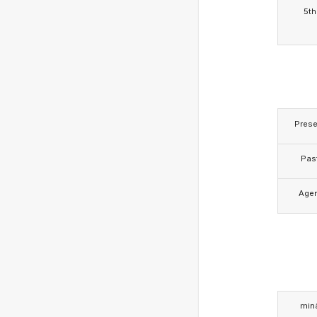
5th
Prese
Pas
Age
min