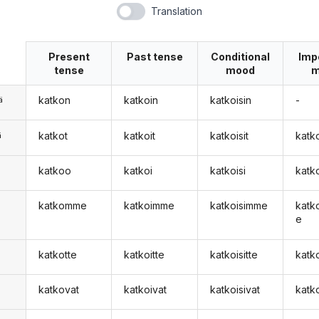
Translation
Present
Past tense
Conditional
Imp
tense
mood
m
katkon
katkoin
katkoisin
-
ä
katkot
katkoit
katkoisit
katk
ä
katkoo
katkoi
katkoisi
katk
n
katkomme
katkoimme
katkoisimme
kat
e
katkotte
katkoitte
katkoisitte
katk
katkovat
katkoivat
katkoisivat
katk