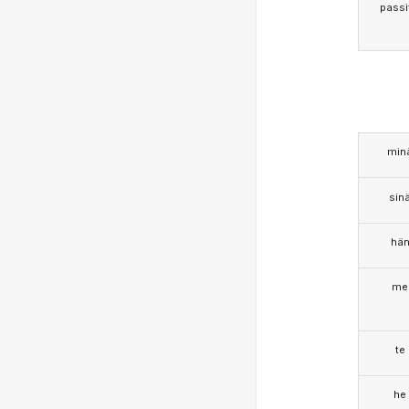
passi
min
sin
hä
me
te
he