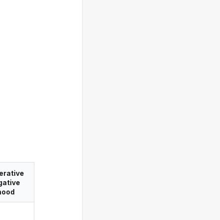
erative
gative
ood