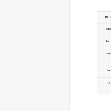
min
sin
hä
me
te
he