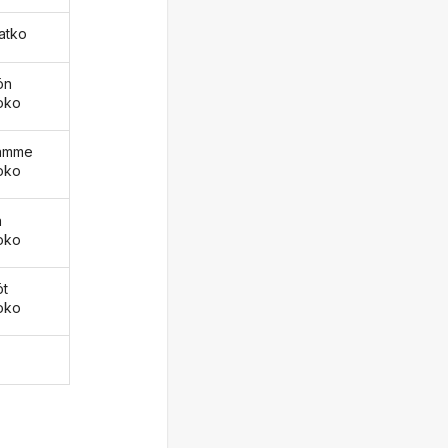
katko
ön
oko
äämme
oko
ä
oko
öt
oko