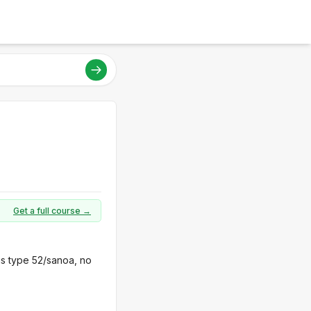
Get a full course →
us type 52/sanoa, no