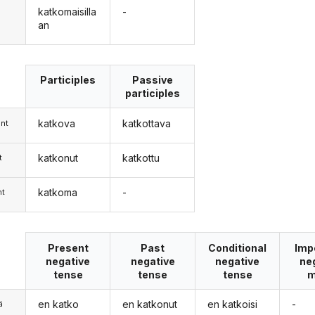
katkomaisilla
-
an
Participles
Passive
participles
katkova
katkottava
nt
katkonut
katkottu
t
katkoma
-
nt
Present
Past
Conditional
Imp
negative
negative
negative
ne
tense
tense
tense
m
en katko
en katkonut
en katkoisi
-
ä