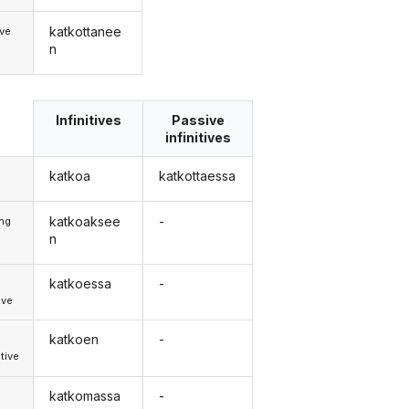
katkottanee
ve
n
Infinitives
Passive
infinitives
katkoa
katkottaessa
katkoaksee
-
ong
n
katkoessa
-
d
ive
katkoen
-
d
tive
katkomassa
-
d