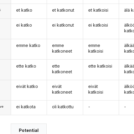
et katko
et katkonut
et katkoisi
älä 
ä
ei katko
ei katkonut
ei katkoisi
älkö
n
katk
emme katko
emme
emme
älk
katkoneet
katkoisi
katk
ette katko
ette
ette katkoisi
älkä
katkoneet
katk
eivät katko
eivät
eivät
älkö
katkoneet
katkoisi
katk
ei katkota
oli katkottu
-
-
ve
Potential