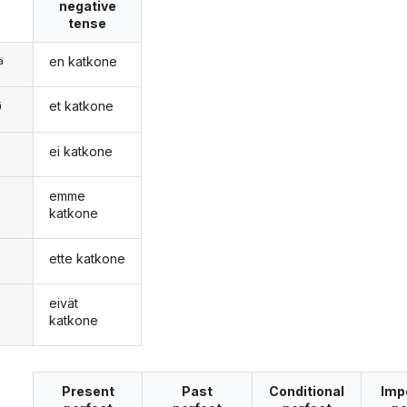
negative
tense
en katkone
ä
et katkone
ä
ei katkone
n
emme
katkone
ette katkone
eivät
katkone
Present
Past
Conditional
Imp