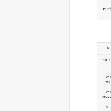
passi
1st
1st l
2n
iness
2n
instruc
3n