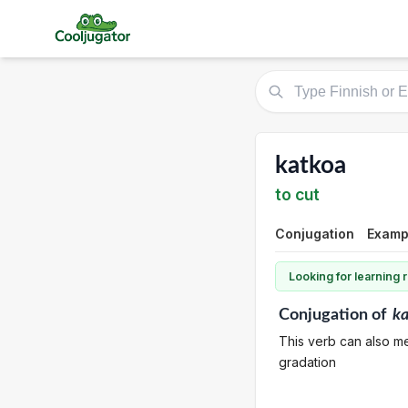
katkoa
to cut
Conjugation
Examp
Looking for learning
Conjugation
of
k
This verb can also me
gradation