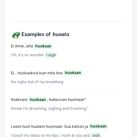
Examples of
huoata
Ei ihme, että
huokaan
Oh, it's no wonder
I sigh
Ei... huokauksia kuin mitä itse
huokaan
.
No sighs but of my breathing.
Itsekseni
huokaan
, hukkuvani huomaan"
Inside I'm drowning, sighing and frowning."
Lasini tuon huulieni huomaan. Sua katson ja
huokaan
.
I touch my glass to my lips, I look at you and
sigh
.