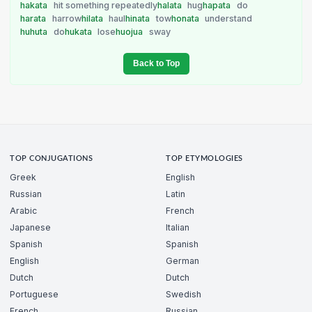
hakata
hit something repeatedly
halata
hug
hapata
do
harata
harrow
hilata
haul
hinata
tow
honata
understand
huhuta
do
hukata
lose
huojua
sway
Back to Top
TOP CONJUGATIONS
TOP ETYMOLOGIES
Greek
English
Russian
Latin
Arabic
French
Japanese
Italian
Spanish
Spanish
English
German
Dutch
Dutch
Portuguese
Swedish
French
Russian