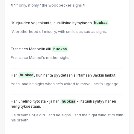
¶ "If only, if only," the woodpecker sighs ¶
"Kurjuuden veljeskunta, surullisine hymyineen
huokaa
.
"A brotherhood of misery, with smiles as sad as sighs.
Francisco Manoelin äiti
huokaa
:
Francisco Manoel's mother sighs,
Hän
huokaa
, kun häntä pyydetään siirtämään Jackin laukut.
Yeah, and he sighs when he's asked to move Jack's luggage.
Hän unelmoi tytöstä - ja hän
huokaa
- iltatuuli syntyy hänen
hengityksestään.
He dreams of a girl... and he sighs... and the night wind stirs with
his breath.