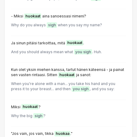
- Miksi
huokaat
aina sanoessasi nimeni?
Why do you always
sigh
when you say my name?
Ja sinun pitäisi tarkoittaa, mitä
huokaat
.
And you should always mean what
you sigh
. Huh.
Kun olet yksin miehen kanssa, tartut hänen käteensä - ja painat
sen vasten rintaasi. Sitten
huokaat
ja sanot:
When you're alone with a man... you take his hand and you
press it to your breast... and then
you sigh
, and you say:
Miksi
huokaat
?
Why the big
sigh
?
"Jos vain, jos vain, tikka
huokaa
."