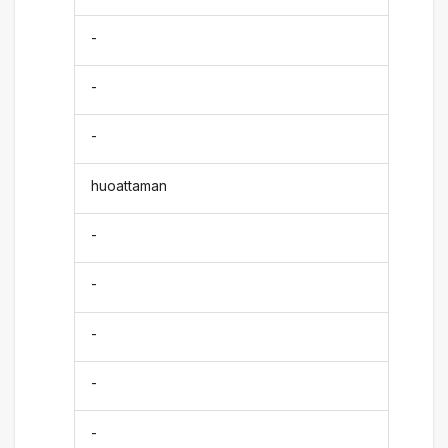
-
-
-
huoattaman
-
-
-
-
-