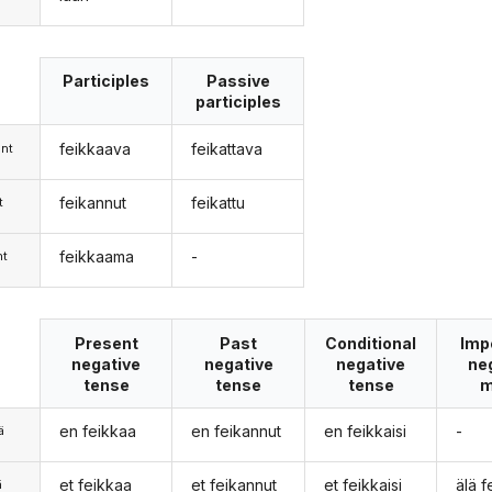
Participles
Passive
participles
feikkaava
feikattava
nt
feikannut
feikattu
t
feikkaama
-
nt
Present
Past
Conditional
Imp
negative
negative
negative
ne
tense
tense
tense
m
en feikkaa
en feikannut
en feikkaisi
-
ä
et feikkaa
et feikannut
et feikkaisi
älä 
ä