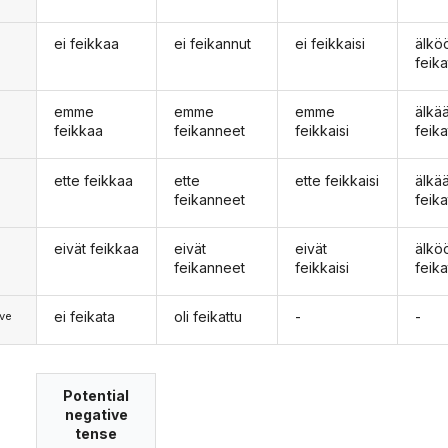
ei feikkaa
ei feikannut
ei feikkaisi
älkö
n
feik
emme
emme
emme
älk
feikkaa
feikanneet
feikkaisi
feik
ette feikkaa
ette
ette feikkaisi
älkä
feikanneet
feik
eivät feikkaa
eivät
eivät
älkö
feikanneet
feikkaisi
feik
ei feikata
oli feikattu
-
-
ve
Potential
negative
tense