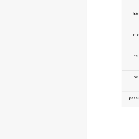
hä
me
te
he
passi