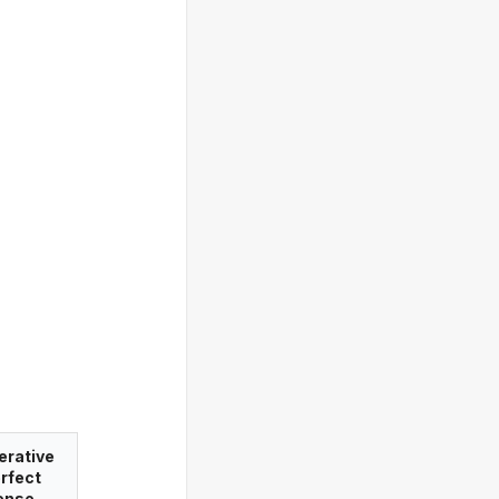
erative
rfect
ense