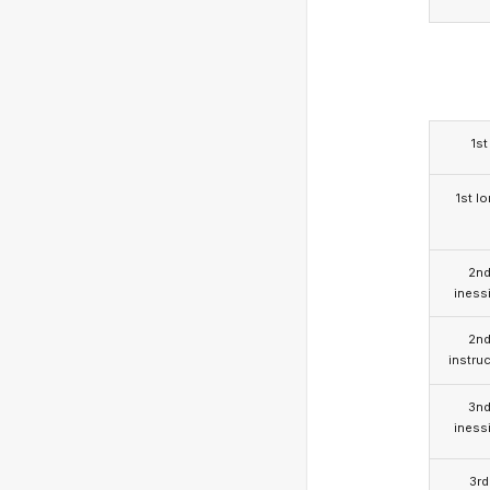
1st
1st l
2n
iness
2n
instruc
3n
iness
3rd