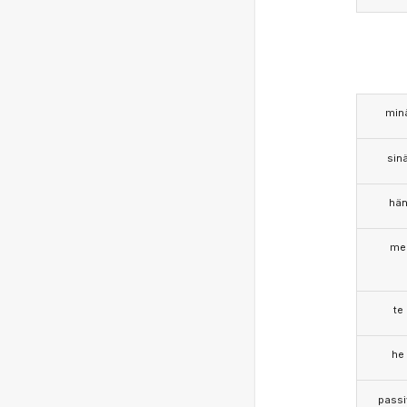
min
sin
hä
me
te
he
passi