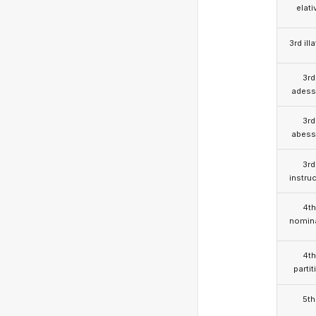
elati
3rd illa
3rd
adess
3rd
abess
3rd
instruc
4th
nomina
4th
partit
5th