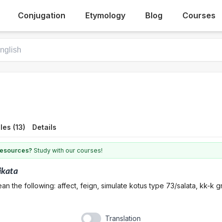
Conjugation
Etymology
Blog
Courses
es (13)
Details
 resources?
Study with our courses!
ikata
n the following: affect, feign, simulate kotus type 73/salata, kk-k g
Translation