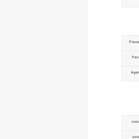
Prese
Pas
Age
min
sin