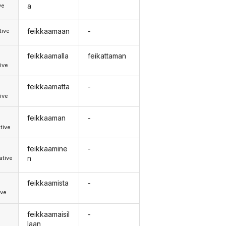
a
ve
feikkaamaan
-
tive
feikkaamalla
feikattaman
ive
feikkaamatta
-
ive
feikkaaman
-
tive
feikkaamine
-
n
tive
feikkaamista
-
ive
feikkaamaisil
-
laan