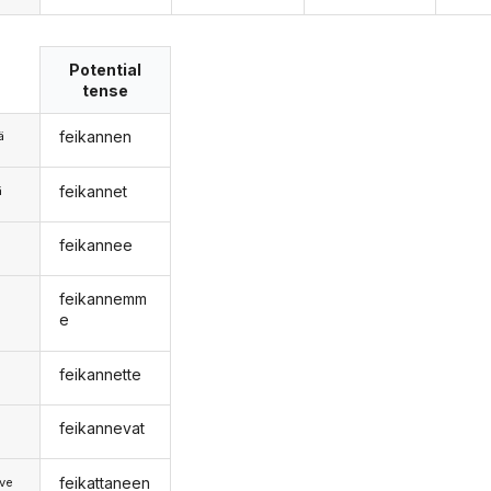
Potential
tense
feikannen
ä
feikannet
ä
feikannee
n
feikannemm
e
feikannette
feikannevat
feikattaneen
ve