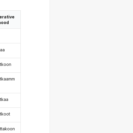
erative
ood
kaa
atkoon
atkaamm
atkaa
atkoot
attakoon