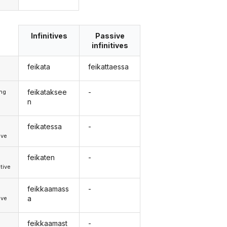
Infinitives
Passive
infinitives
feikata
feikattaessa
feikataksee
-
ong
n
feikatessa
-
d
ive
feikaten
-
d
tive
feikkaamass
-
d
a
ive
feikkaamast
-