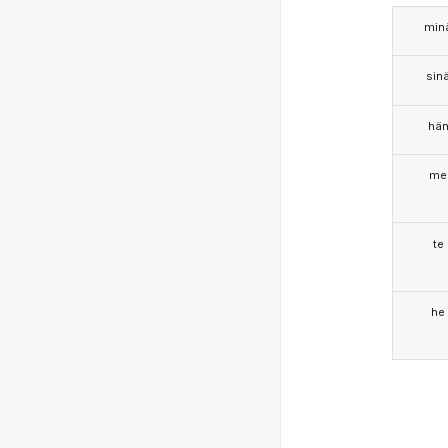
min
sin
hä
me
te
he