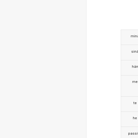
min
sin
hä
me
te
he
passi