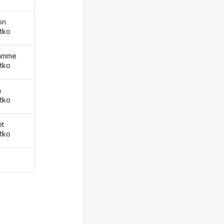
ön
atko
äämme
atko
ä
atko
öt
atko