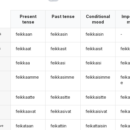
Present
Past tense
Conditional
Imp
tense
mood
m
feikkaan
feikkasin
feikkaisin
-
ä
feikkaat
feikkasit
feikkaisit
feik
ä
feikkaa
feikkasi
feikkaisi
feik
n
feikkaamme
feikkasimme
feikkaisimme
feik
e
feikkaatte
feikkasitte
feikkaisitte
feik
feikkaavat
feikkasivat
feikkaisivat
feik
feikataan
feikattiin
feikattaisiin
feik
ve