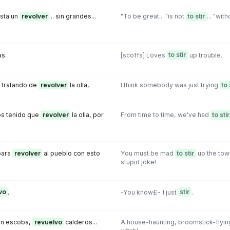
asta un
revolver
... sin grandes...
"To be great... "is not
to stir
... "with
s.
[scoffs] Loves
to stir
up trouble.
 tratando de
revolver
la olla,
I think somebody was just trying
to 
s tenido que
revolver
la olla, por
From time to time, we've had
to stir
para
revolver
al pueblo con esto
You must be mad
to stir
up the town
stupid joke!
vo
.
-You know£¬ I just
stir
.
 en escoba,
revuelvo
calderos...
A house-haunting, broomstick-flying