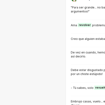
"Para ser grande... no b
argumentos!"
Ama
revolver
problema
Creo que alguien estaba
De vez en cuando, hemo
así decirlo.
Debe estar disgustado 
por un chiste estúpido!
- Tú sabes, solo
revuel
Embrujo casas, vuelo...