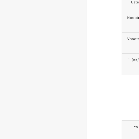
Ust
Nosotr
Vosotr
Ell(os
Yo