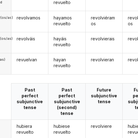
revuelto
ed
revolvamos
hayamos
revolviéram
revo
(os/as)
revuelto
os
os
revolváis
hayáis
revolvierais
revo
(os/as)
revuelto
revuelvan
hayan
revolvieran
revo
/as)
revuelto
Past
Past
Future
F
perfect
perfect
subjunctive
pe
subjunctive
subjunctive
tense
subj
tense
(second)
t
tense
hubiera
hubiese
revolviere
hubi
revuelto
revuelto
revu