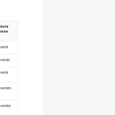
uture
ense
lveré
lverás
lverá
lverem
lveréis