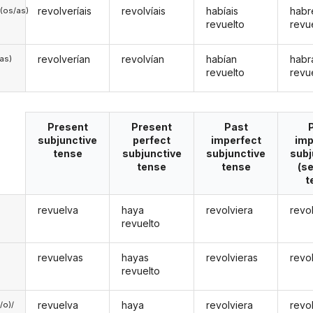
revolveríais
revolvíais
habíais
habr
(os/as)
revuelto
revu
revolverían
revolvían
habían
habr
/as)
revuelto
revu
Present
Present
Past
subjunctive
perfect
imperfect
imp
tense
subjunctive
subjunctive
subj
tense
tense
(s
t
revuelva
haya
revolviera
revo
revuelto
revuelvas
hayas
revolvieras
revo
revuelto
revuelva
haya
revolviera
revo
a/o)/