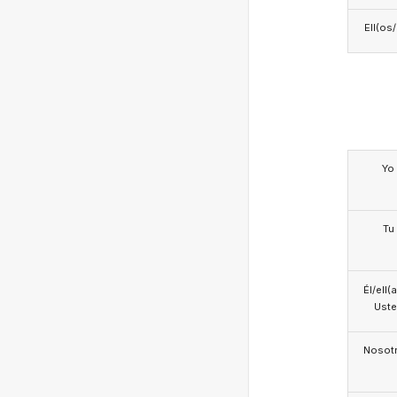
Ell(os
Yo
Tu
Él/ell(
Ust
Nosotr