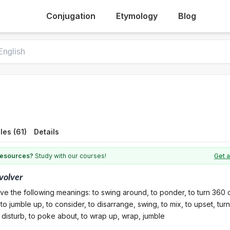
Conjugation
Etymology
Blog
es (61)
Details
 resources?
Study with our courses!
Get a
volver
ve the following meanings: to swing around, to ponder, to turn 360 
 to jumble up, to consider, to disarrange, swing, to mix, to upset, tur
o disturb, to poke about, to wrap up, wrap, jumble