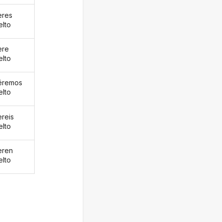
eres
elto
ere
elto
éremos
elto
ereis
elto
eren
elto