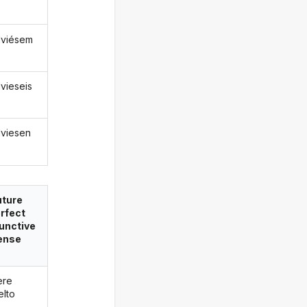
lviésem
lvieseis
lviesen
uture
rfect
unctive
ense
ere
elto