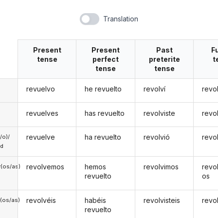
Translation
Present
Present
Past
F
tense
perfect
preterite
t
tense
tense
revuelvo
he revuelto
revolví
revo
revuelves
has revuelto
revolviste
revo
revuelve
ha revuelto
revolvió
revo
a/o)/
ed
revolvemos
hemos
revolvimos
revo
(os/as)
revuelto
os
revolvéis
habéis
revolvisteis
revo
(os/as)
revuelto