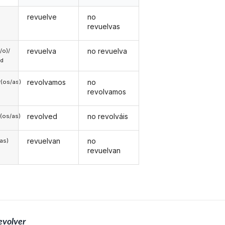
revuelve
no
revuelvas
revuelva
no revuelva
a/o)/
ed
revolvamos
no
(os/as)
revolvamos
revolved
no revolváis
(os/as)
revuelvan
no
/as)
revuelvan
evolver