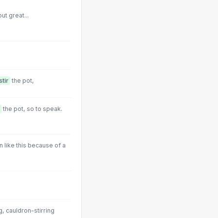
out great...
stir
the pot,
the pot, so to speak.
 like this because of a
, cauldron-stirring