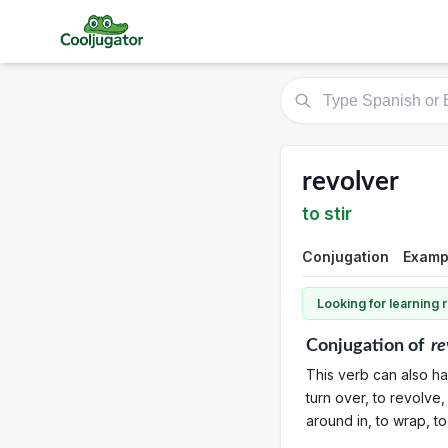
revolver
to stir
Conjugation
Exampl
Looking for learning
Conjugation
of
re
This verb can also ha
turn over, to revolve,
around in, to wrap, t