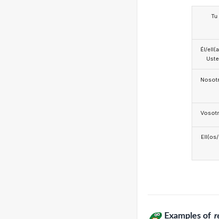
Tu
Él/ell(
Ust
Nosotr
Vosotr
Ell(os
Examples of
r