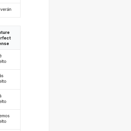
lverán
uture
rfect
ense
é
elto
ás
elto
á
elto
remos
elto