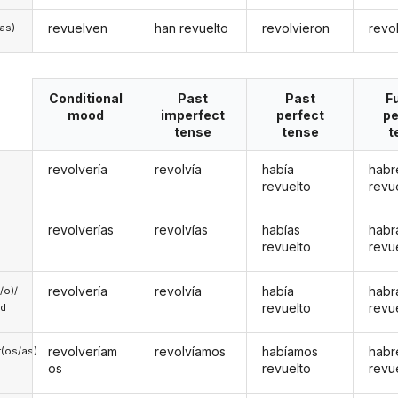
revuelven
han revuelto
revolvieron
revo
/as)
Conditional
Past
Past
F
mood
imperfect
perfect
pe
tense
tense
t
revolvería
revolvía
había
habr
revuelto
revu
revolverías
revolvías
habías
habr
revuelto
revu
revolvería
revolvía
había
habr
a/o)/
revuelto
revu
ed
revolveríam
revolvíamos
habíamos
hab
(os/as)
os
revuelto
revu