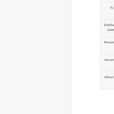
Tu
Él/ell(
Ust
Nosotr
Vosotr
Ell(os