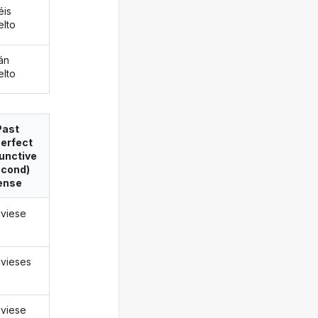
éis
elto
án
elto
Past
erfect
unctive
econd)
ense
lviese
lvieses
lviese