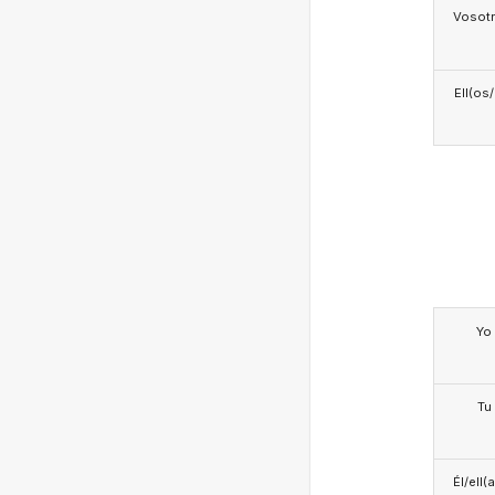
Vosotr
Ell(os
Yo
Tu
Él/ell(