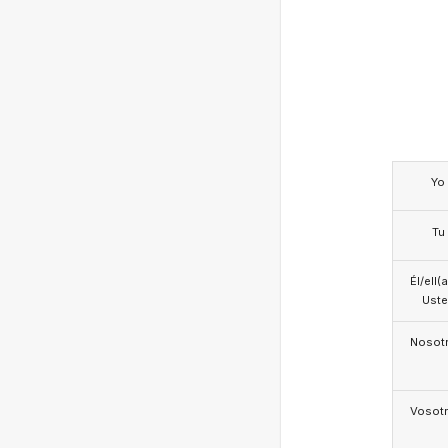
Yo
Tu
Él/ell(
Ust
Nosotr
Vosotr