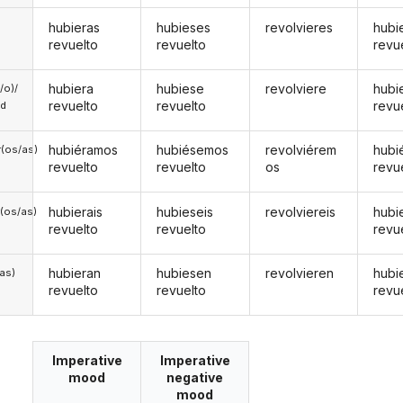
hubieras
hubieses
revolvieres
hubi
revuelto
revuelto
revu
hubiera
hubiese
revolviere
hubi
a/o)/
revuelto
revuelto
revu
ed
hubiéramos
hubiésemos
revolviérem
hubi
(os/as)
revuelto
revuelto
os
revu
hubierais
hubieseis
revolviereis
hubi
(os/as)
revuelto
revuelto
revu
hubieran
hubiesen
revolvieren
hubi
/as)
revuelto
revuelto
revu
Imperative
Imperative
mood
negative
mood