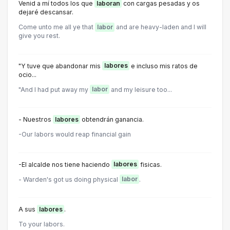
Venid a mí todos los que
laboran
con cargas pesadas y os
dejaré descansar.
Come unto me all ye that
labor
and are heavy-laden and l will
give you rest.
"Y tuve que abandonar mis
labores
e incluso mis ratos de
ocio...
"And I had put away my
labor
and my leisure too...
- Nuestros
labores
obtendrán ganancia.
-Our labors would reap financial gain
-El alcalde nos tiene haciendo
labores
fisicas.
- Warden's got us doing physical
labor
.
A sus
labores
.
To your labors.