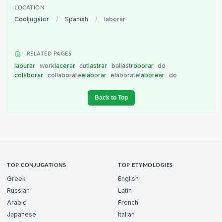
LOCATION
Cooljugator
/
Spanish
/
laborar
RELATED PAGES
laburar
work
lacerar
cut
lastrar
ballast
roborar
do
colaborar
collaborate
elaborar
elaborate
laborear
do
Back to Top
TOP CONJUGATIONS
TOP ETYMOLOGIES
Greek
English
Russian
Latin
Arabic
French
Japanese
Italian