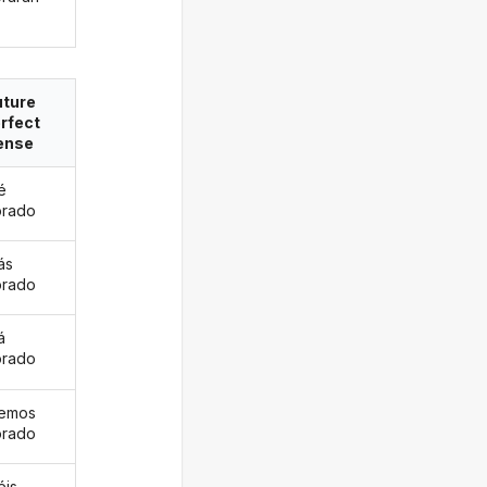
uture
rfect
ense
é
orado
ás
orado
á
orado
remos
orado
éis