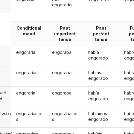
engorado
Conditional
Past
Past
F
mood
imperfect
perfect
pe
tense
tense
t
engoraría
engoraba
había
habr
engorado
eng
engorarías
engorabas
habías
habr
engorado
eng
engoraría
engoraba
había
habr
a/o)/
engorado
eng
ed
engoraríamo
engorábamo
habíamos
hab
(os/as)
s
s
engorado
eng
engoraríais
engorabais
habíais
habr
(os/as)