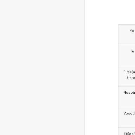
Yo
Tu
Él/ell(
Ust
Nosotr
Vosotr
Ell(os