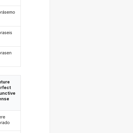
orásemo
raseis
rasen
uture
rfect
unctive
ense
ere
orado