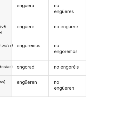
engüera
no
engüeres
engüere
no engüere
a/o)/
ed
engoremos
no
(os/as)
engoremos
engorad
no engoréis
(os/as)
engüeren
no
/as)
engüeren