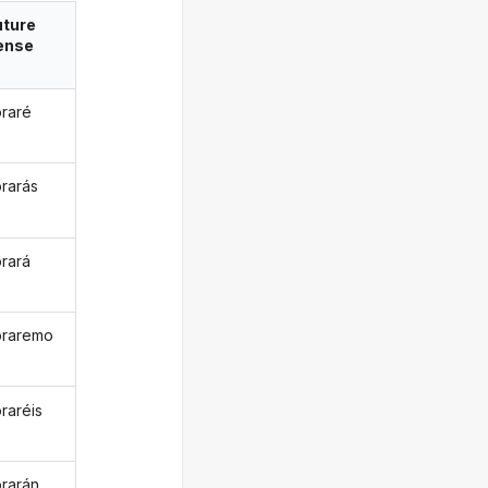
uture
ense
raré
rarás
rará
oraremo
raréis
rarán