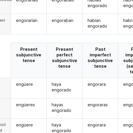
engorado
eng
engorarían
engoraban
habían
habr
/as)
engorado
eng
Present
Present
Past
subjunctive
perfect
imperfect
imp
tense
subjunctive
subjunctive
subj
tense
tense
(s
t
engüere
haya
engorara
engo
engorado
engüeres
hayas
engoraras
engo
engorado
engüere
haya
engorara
engo
a/o)/
engorado
ed