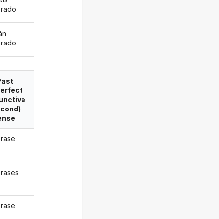
orado
án
orado
Past
erfect
unctive
econd)
ense
rase
rases
rase