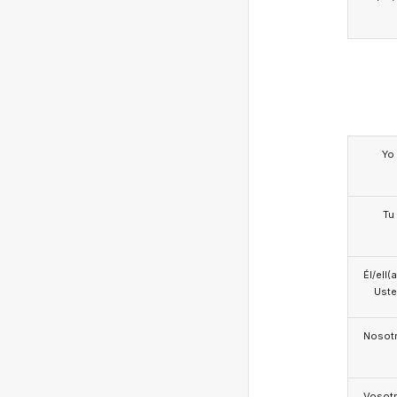
Yo
Tu
Él/ell(
Ust
Nosotr
Vosotr