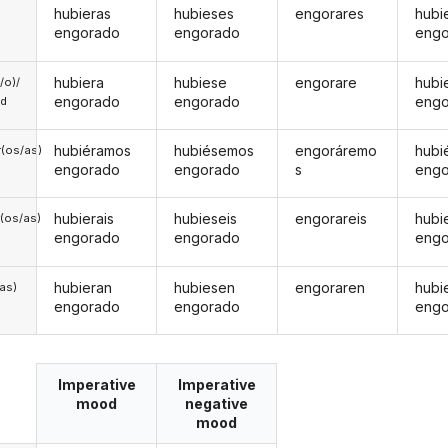
hubieras
hubieses
engorares
hubi
engorado
engorado
eng
hubiera
hubiese
engorare
hubi
a/o)/
engorado
engorado
eng
ed
hubiéramos
hubiésemos
engoráremo
hubi
(os/as)
engorado
engorado
s
eng
hubierais
hubieseis
engorareis
hubi
(os/as)
engorado
engorado
eng
hubieran
hubiesen
engoraren
hubi
/as)
engorado
engorado
eng
Imperative
Imperative
mood
negative
mood