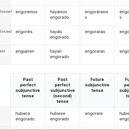
engoremos
hayamos
engoráramo
eng
(os/as)
engorado
s
s
engoréis
hayáis
engorarais
engo
(os/as)
engorado
engüeren
hayan
engoraran
engo
/as)
engorado
Past
Past
Future
F
perfect
perfect
subjunctive
pe
subjunctive
subjunctive
tense
subj
tense
(second)
t
tense
hubiera
hubiese
engorare
hubi
engorado
engorado
eng