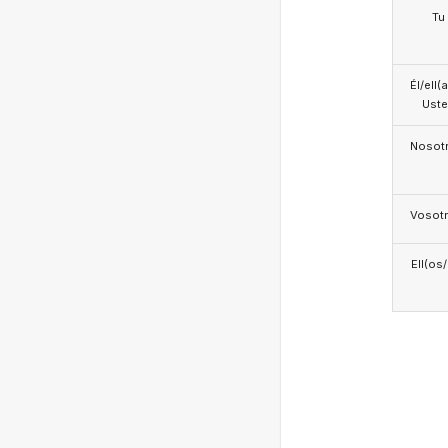
Tu
Él/ell(
Ust
Nosotr
Vosotr
Ell(os