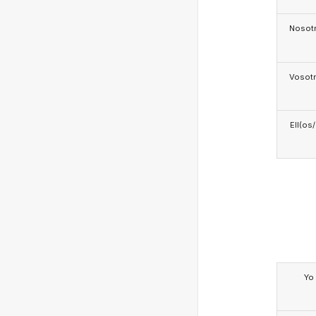
Nosotr
Vosotr
Ell(os
Yo