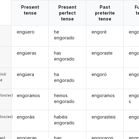
Present
Present
Past
F
tense
perfect
preterite
t
tense
tense
engüero
he
engoré
engo
engorado
engüeras
has
engoraste
engo
engorado
engüera
ha
engoró
engo
a/o)/
engorado
ed
engoramos
hemos
engoramos
eng
(os/as)
engorado
s
engoráis
habéis
engorasteis
engo
(os/as)
engorado
engüeran
han
engoraron
engo
/as)