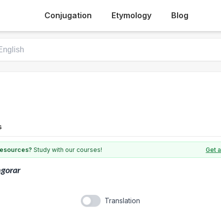
Conjugation
Etymology
Blog
s
 resources?
Study with our courses!
Get a
gorar
Translation