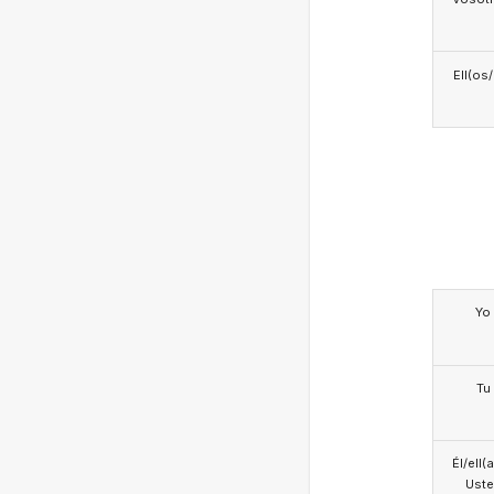
Ell(os
Yo
Tu
Él/ell(
Ust