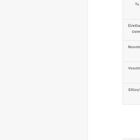
Tu
Él/ell(
Ust
Nosotr
Vosotr
Ell(os