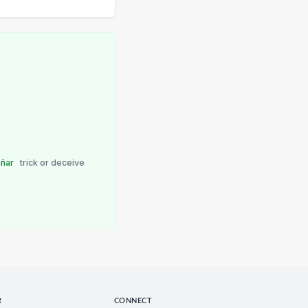
añar
trick or deceive
R
CONNECT