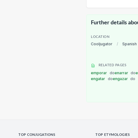
Further details abo
LOCATION
Cooljugator
/
Spanish
RELATED PAGES
emporar
do
enarrar
do
e
engatar
do
engazar
do
TOP CONJUGATIONS
TOP ETYMOLOGIES