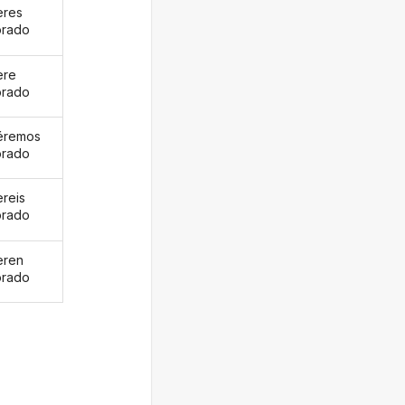
eres
orado
ere
orado
éremos
orado
ereis
orado
eren
orado