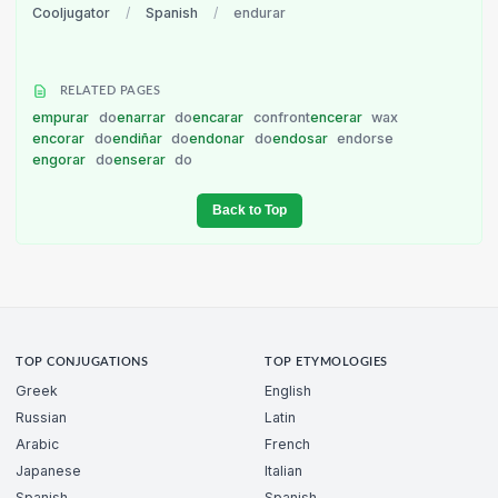
Cooljugator
/
Spanish
/
endurar
RELATED PAGES
empurar
do
enarrar
do
encarar
confront
encerar
wax
encorar
do
endiñar
do
endonar
do
endosar
endorse
engorar
do
enserar
do
Back to Top
TOP CONJUGATIONS
TOP ETYMOLOGIES
Greek
English
Russian
Latin
Arabic
French
Japanese
Italian
Spanish
Spanish