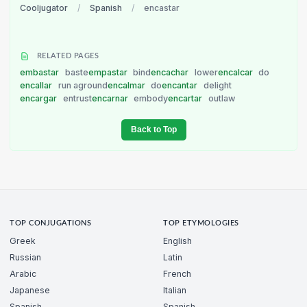
Cooljugator
/
Spanish
/
encastar
RELATED PAGES
embastar
baste
empastar
bind
encachar
lower
encalcar
do
encallar
run aground
encalmar
do
encantar
delight
encargar
entrust
encarnar
embody
encartar
outlaw
Back to Top
TOP CONJUGATIONS
TOP ETYMOLOGIES
Greek
English
Russian
Latin
Arabic
French
Japanese
Italian
Spanish
Spanish