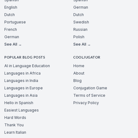
English
German
Dutch
Dutch
Portuguese
Swedish
French
Russian
German
Polish
See All →
See All →
POPULAR BLOG POSTS
COOLJUGATOR
AI in Language Education
Home
Languages in Africa
About
Languages in India
Blog
Languages in Europe
Conjugation Game
Languages in Asia
Terms of Service
Hello in Spanish
Privacy Policy
Easiest Languages
Hard Words
Thank You
Learn Italian