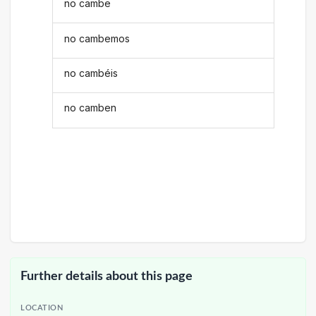
no cambe
no cambemos
no cambéis
no camben
Further details about this page
LOCATION