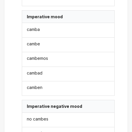
Imperative mood
camba
cambe
cambemos
cambad
camben
Imperative negative mood
no cambes