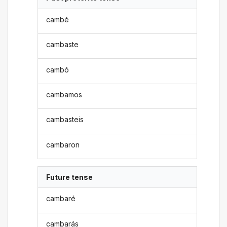
cambé
cambaste
cambó
cambamos
cambasteis
cambaron
Future tense
cambaré
cambarás