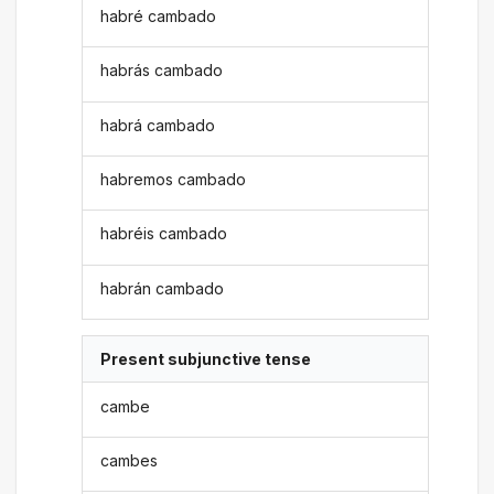
habré cambado
habrás cambado
habrá cambado
habremos cambado
habréis cambado
habrán cambado
Present subjunctive tense
cambe
cambes