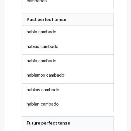
cambaban
Past perfect tense
había cambado
habías cambado
había cambado
habíamos cambado
habíais cambado
habían cambado
Future perfect tense