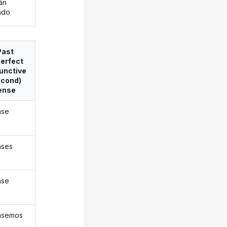
án
ado
Past
erfect
unctive
econd)
ense
ase
ases
ase
ásemos