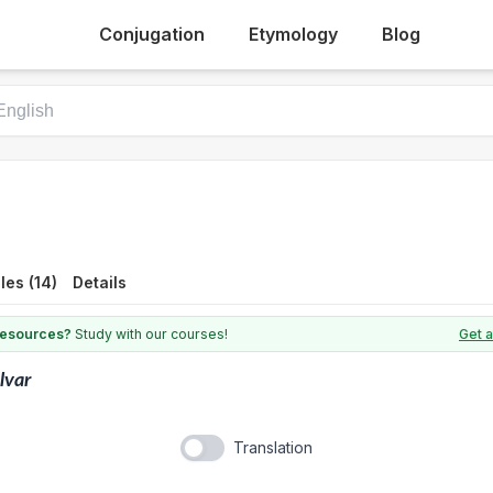
Conjugation
Etymology
Blog
es (14)
Details
 resources?
Study with our courses!
Get a
lvar
Translation