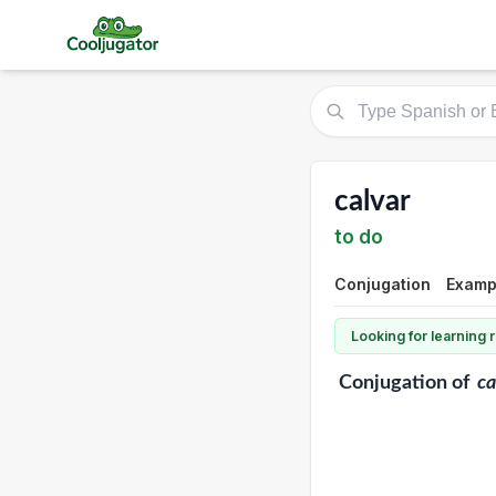
calvar
to do
Conjugation
Exampl
Looking for learning
Conjugation
of
ca