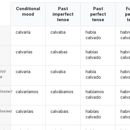
Conditional
Past
Past
F
mood
imperfect
perfect
pe
tense
tense
t
calvaría
calvaba
había
habr
calvado
calv
calvarías
calvabas
habías
habr
calvado
calv
calvaría
calvaba
había
habr
a/o)/
calvado
calv
ed
calvaríamos
calvábamos
habíamos
hab
(os/as)
calvado
calv
calvaríais
calvabais
habíais
habr
(os/as)
calvado
calv