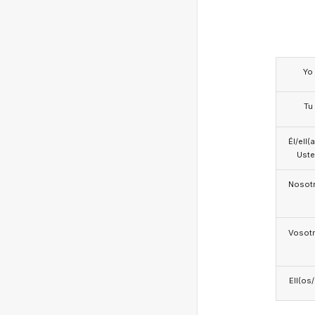
Yo
Tu
Él/ell(
Ust
Nosotr
Vosotr
Ell(os