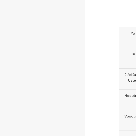
Yo
Tu
Él/ell(
Ust
Nosotr
Vosotr