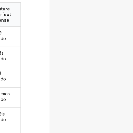
uture
rfect
ense
é
ado
ás
ado
á
ado
remos
ado
éis
ado