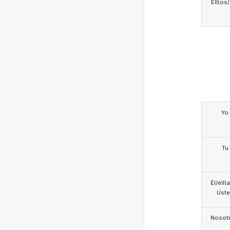
Ell(os
Yo
Tu
Él/ell(
Ust
Nosotr