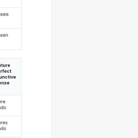
aseis
asen
uture
rfect
unctive
ense
ere
ado
eres
ado