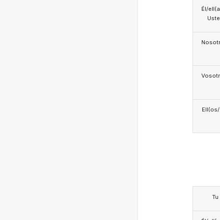
Él/ell(
Ust
Nosotr
Vosotr
Ell(os
Tu