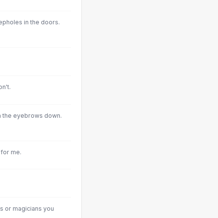
epholes in the doors.
n't.
om the eyebrows down.
 for me.
es or magicians you