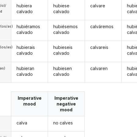
hubiera
hubiese
calvare
hubi
a/o)/
calvado
calvado
calv
ed
hubiéramos
hubiésemos
calváremos
hubi
(os/as)
calvado
calvado
calv
hubierais
hubieseis
calvareis
hubi
(os/as)
calvado
calvado
calv
hubieran
hubiesen
calvaren
hubi
/as)
calvado
calvado
calv
Imperative
Imperative
mood
negative
mood
calva
no calves