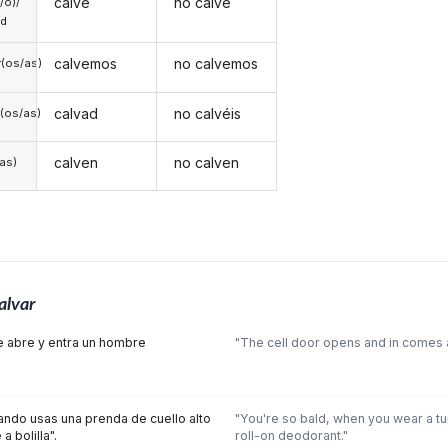
calve
no calve
a/o)/
ed
calvemos
no calvemos
(os/as)
calvad
no calvéis
(os/as)
calven
no calven
/as)
alvar
se abre y entra un hombre
"The cell door opens and in comes a
ando usas una prenda de cuello alto
"You're so bald, when you wear a tur
 bolilla".
roll-on deodorant."