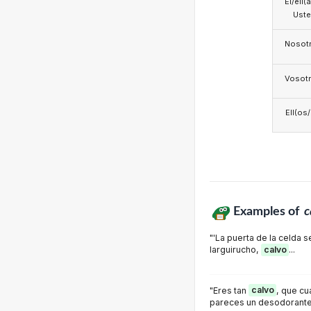
Él/ell(
Ust
Nosotr
Vosotr
Ell(os
Examples of
c
"'La puerta de la celda 
larguirucho,
calvo
...
"Eres tan
calvo
, que cu
pareces un desodorante a