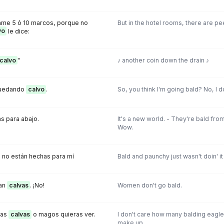
dame 5 ó 10 marcos, porque no
But in the hotel rooms, there are pe
vo
le dice:
calvo
"
♪ another coin down the drain ♪
quedando
calvo
.
So, you think I'm going bald? No, I do
as para abajo.
It's a new world. - They're bald fr
Wow.
s no están hechas para mí
Bald and paunchy just wasn't doin' it
dan
calvas
. ¡No!
Women don't go bald.
las
calvas
o magos quieras ver.
I don't care how many balding eagl
make up.