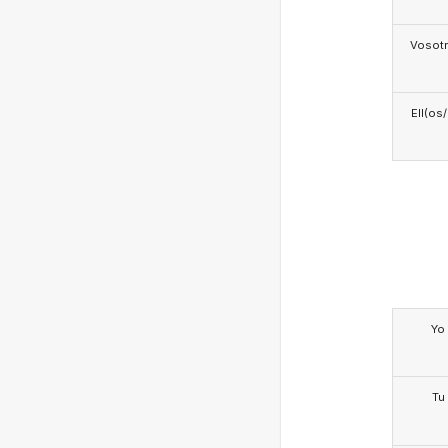
Vosotr
Ell(os
Yo
Tu