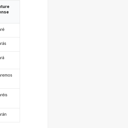
uture
ense
aré
arás
ará
aremos
aréis
arán