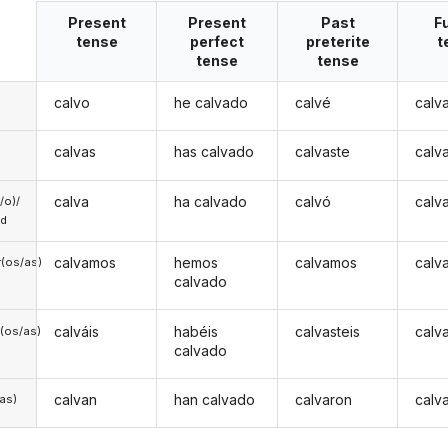
Present
Present
Past
F
tense
perfect
preterite
t
tense
tense
calvo
he calvado
calvé
calv
calvas
has calvado
calvaste
calv
calva
ha calvado
calvó
calv
a/o)/
ed
calvamos
hemos
calvamos
calv
(os/as)
calvado
calváis
habéis
calvasteis
calv
(os/as)
calvado
calvan
han calvado
calvaron
calv
/as)