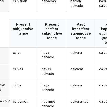
calvarían
calvaban
habían
habr
/as)
calvado
calv
Present
Present
Past
subjunctive
perfect
imperfect
imp
tense
subjunctive
subjunctive
subj
tense
tense
(s
t
calve
haya
calvara
calv
calvado
calves
hayas
calvaras
calv
calvado
calve
haya
calvara
calv
a/o)/
calvado
ed
calvemos
hayamos
calváramos
calv
(os/as)
calvado