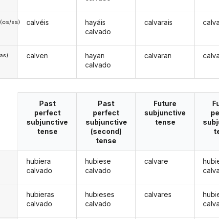
calvéis
hayáis
calvarais
calv
(os/as)
calvado
calven
hayan
calvaran
calv
/as)
calvado
Past
Past
Future
F
perfect
perfect
subjunctive
pe
subjunctive
subjunctive
tense
subj
tense
(second)
t
tense
hubiera
hubiese
calvare
hubi
calvado
calvado
calv
hubieras
hubieses
calvares
hubi
calvado
calvado
calv