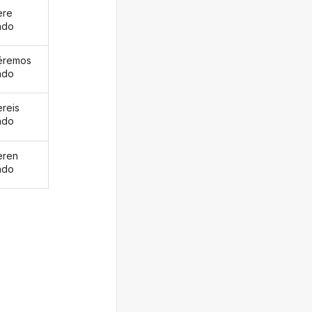
ere
ado
éremos
ado
ereis
ado
eren
ado