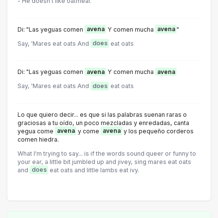
- He doesn't like oatmeal.
Di: "Las yeguas comen
avena
Y comen mucha
avena
"
Say, 'Mares eat oats And
does
eat oats
Di: "Las yeguas comen
avena
Y comen mucha
avena
Say, 'Mares eat oats And
does
eat oats
Lo que quiero decir... es que si las palabras suenan raras o
graciosas a tu oído, un poco mezcladas y enredadas, canta
yegua come
avena
y come
avena
y los pequeño corderos
comen hiedra.
What I'm trying to say... is if the words sound queer or funny to
your ear, a little bit jumbled up and jivey, sing mares eat oats
and
does
eat oats and little lambs eat ivy.