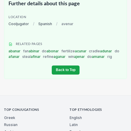
Further details about this page
LOCATION
Cooljugator
/
Spanish
/
avenar
RELATED PAGES
abanar
fan
abinar
do
abonar
fertilize
acunar
cradle
adunar
do
afanar
steal
afinar
refine
aganar
win
ajenar
do
amanar
rig
Back to Top
TOP CONJUGATIONS
TOP ETYMOLOGIES
Greek
English
Russian
Latin