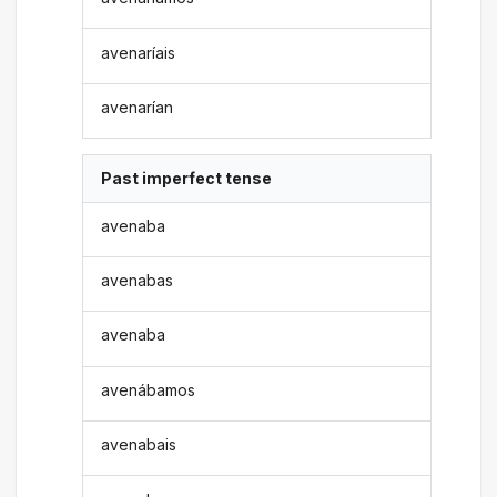
avenaríais
avenarían
Past imperfect tense
avenaba
avenabas
avenaba
avenábamos
avenabais