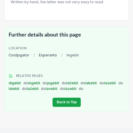
Written by hand, the letter was not very easy to read.
Further details about this page
LOCATION
Cooljugator
/
Esperanto
/
legebli
RELATED PAGES
digebli
do
ingebli
do
jugebli
do
laĉebli
do
lakebli
do
lasebli
do
latebli
do
laŭebli
do
lavebli
do
lazebli
do
Back to Top