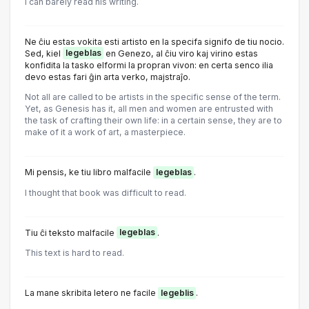
I can barely read his writing.
Ne ĉiu estas vokita esti artisto en la specifa signifo de tiu nocio.
Sed, kiel
legeblas
en Genezo, al ĉiu viro kaj virino estas
konfidita la tasko elformi la propran vivon: en certa senco ilia
devo estas fari ĝin arta verko, majstraĵo.
Not all are called to be artists in the specific sense of the term.
Yet, as Genesis has it, all men and women are entrusted with
the task of crafting their own life: in a certain sense, they are to
make of it a work of art, a masterpiece.
Mi pensis, ke tiu libro malfacile
legeblas
.
I thought that book was difficult to read.
Tiu ĉi teksto malfacile
legeblas
.
This text is hard to read.
La mane skribita letero ne facile
legeblis
.