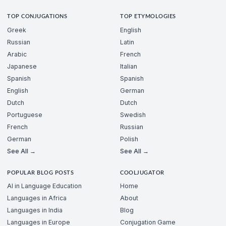
TOP CONJUGATIONS
TOP ETYMOLOGIES
Greek
English
Russian
Latin
Arabic
French
Japanese
Italian
Spanish
Spanish
English
German
Dutch
Dutch
Portuguese
Swedish
French
Russian
German
Polish
See All →
See All →
POPULAR BLOG POSTS
COOLJUGATOR
AI in Language Education
Home
Languages in Africa
About
Languages in India
Blog
Languages in Europe
Conjugation Game