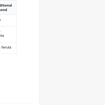
itional
ood
s
s
nta
 fieruta