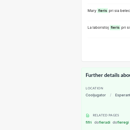
Mary
fieris
pri sia belec
La laboristoj
fieris
pri s
Further details abo
LOCATION
Cooljugator
/
Esperan
RELATED PAGES
fifri
do
fieradi
do
fieregi