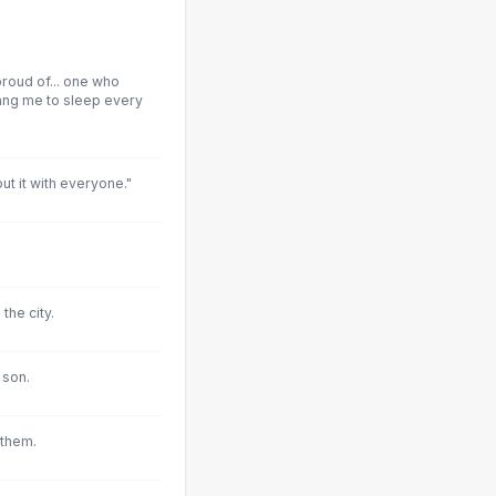
proud of... one who
ang me to sleep every
ut it with everyone."
the city.
 son.
 them.