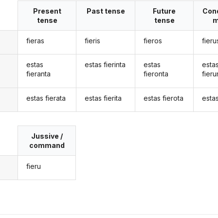
Present
Past tense
Future
Cond
tense
tense
m
fieras
fieris
fieros
fieru
estas
estas fierinta
estas
esta
fieranta
fieronta
fieru
estas fierata
estas fierita
estas fierota
estas
Jussive /
command
fieru