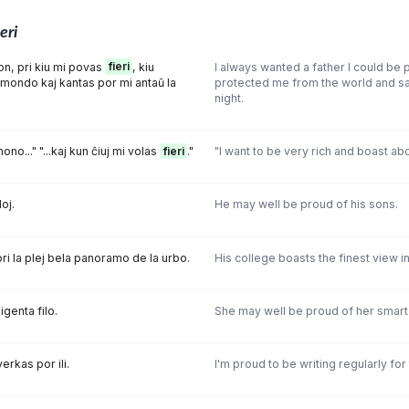
ieri
on, pri kiu mi povas
fieri
, kiu
I always wanted a father I could be 
mondo kaj kantas por mi antaŭ la
protected me from the world and s
night.
ono..." "...kaj kun ĉiuj mi volas
fieri
."
"l want to be very rich and boast abo
loj.
He may well be proud of his sons.
ri la plej bela panoramo de la urbo.
His college boasts the finest view in 
ligenta filo.
She may well be proud of her smart
erkas por ili.
I'm proud to be writing regularly for