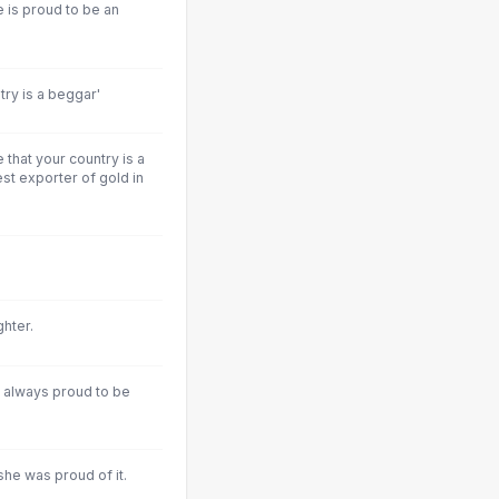
e is proud to be an
try is a beggar'
that your country is a
st exporter of gold in
hter.
 always proud to be
he was proud of it.