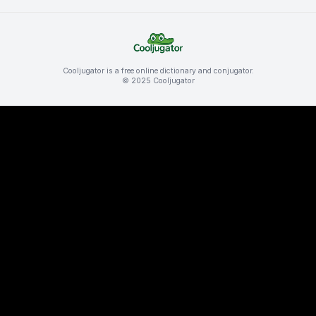
Cooljugator is a free online dictionary and conjugator.
© 2025 Cooljugator