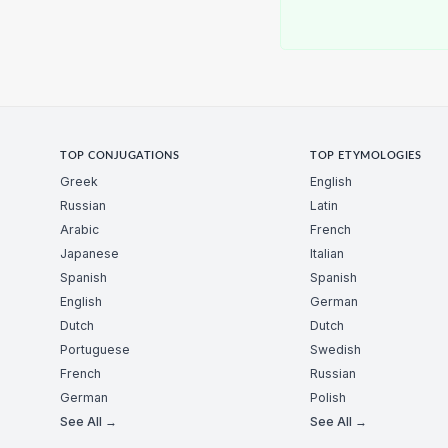
TOP CONJUGATIONS
TOP ETYMOLOGIES
Greek
English
Russian
Latin
Arabic
French
Japanese
Italian
Spanish
Spanish
English
German
Dutch
Dutch
Portuguese
Swedish
French
Russian
German
Polish
See All →
See All →