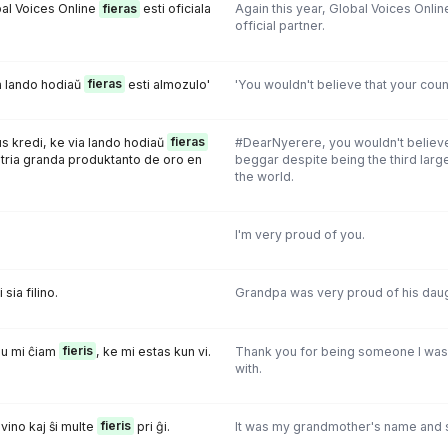
bal Voices Online
fieras
esti oficiala
Again this year, Global Voices Onlin
official partner.
ia lando hodiaŭ
fieras
esti almozulo'
'You wouldn't believe that your coun
s kredi, ke via lando hodiaŭ
fieras
#DearNyerere, you wouldn't believe 
a tria granda produktanto de oro en
beggar despite being the third large
the world.
I'm very proud of you.
 sia filino.
Grandpa was very proud of his daug
kiu mi ĉiam
fieris
, ke mi estas kun vi.
Thank you for being someone I was
with.
vino kaj ŝi multe
fieris
pri ĝi.
It was my grandmother's name and s