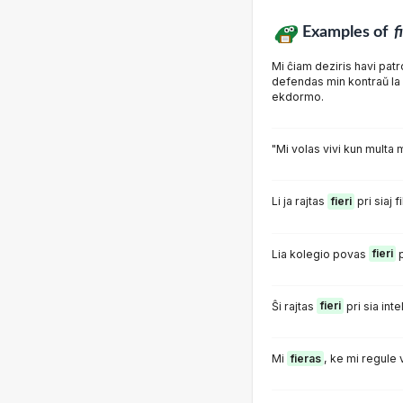
Examples of
f
Mi ĉiam deziris havi patr
defendas min kontraŭ la 
ekdormo.
"Mi volas vivi kun multa m
Li ja rajtas
fieri
pri siaj fi
Lia kolegio povas
fieri
p
Ŝi rajtas
fieri
pri sia inte
Mi
fieras
, ke mi regule v