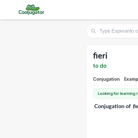
fieri
to do
Conjugation
Exampl
Looking for learning
Conjugation
of
fi