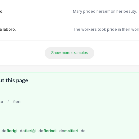
o.
Mary prided herself on her beauty.
ia laboro.
The workers took pride in their wor
Show more examples
ut this page
to
/
fieri
do
fierigi
do
fieriĝi
do
fierindi
do
malfieri
do