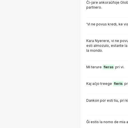
Ĉi-jare ankoraŭfoje Glo
partnero.
'Vi ne povus kredi, ke v
Kara Nyerere, vi ne povu
esti almozulo, estante l
la mondo.
Mi terure
fieras
pri vi.
Kaj aĉjo treege
fieris
pri
Dankon por esti tiu, pri 
Ĝi estis la nomo de mia a