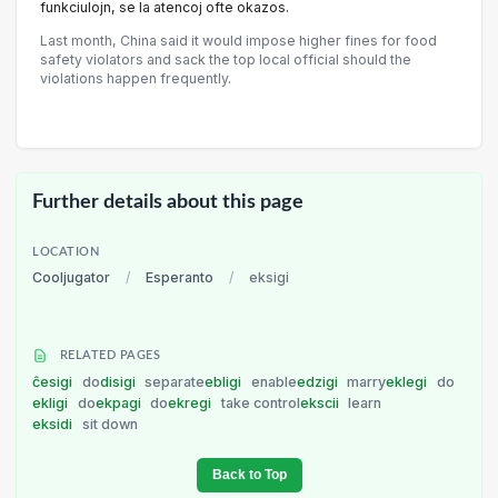
funkciulojn, se la atencoj ofte okazos.
Last month, China said it would impose higher fines for food
safety violators and sack the top local official should the
violations happen frequently.
Further details about this page
LOCATION
Cooljugator
/
Esperanto
/
eksigi
RELATED PAGES
ĉesigi
do
disigi
separate
ebligi
enable
edzigi
marry
eklegi
do
ekligi
do
ekpagi
do
ekregi
take control
ekscii
learn
eksidi
sit down
Back to Top