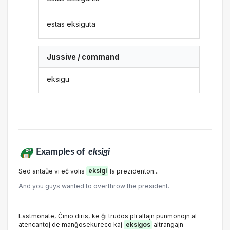
estas eksiguta
Jussive / command
eksigu
Examples of
eksigi
Sed antaŭe vi eĉ volis
eksigi
la prezidenton...
And you guys wanted to overthrow the president.
Lastmonate, Ĉinio diris, ke ĝi trudos pli altajn punmonojn al
atencantoj de manĝosekureco kaj
eksigos
altrangajn