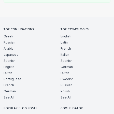
TOP CONJUGATIONS
TOP ETYMOLOGIES
Greek
English
Russian
Latin
Arabic
French
Japanese
Italian
Spanish
Spanish
English
German
Dutch
Dutch
Portuguese
Swedish
French
Russian
German
Polish
See All →
See All →
POPULAR BLOG POSTS
COOLJUGATOR