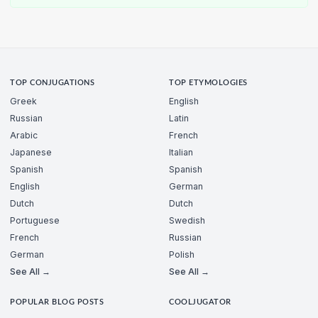
TOP CONJUGATIONS
TOP ETYMOLOGIES
Greek
English
Russian
Latin
Arabic
French
Japanese
Italian
Spanish
Spanish
English
German
Dutch
Dutch
Portuguese
Swedish
French
Russian
German
Polish
See All →
See All →
POPULAR BLOG POSTS
COOLJUGATOR