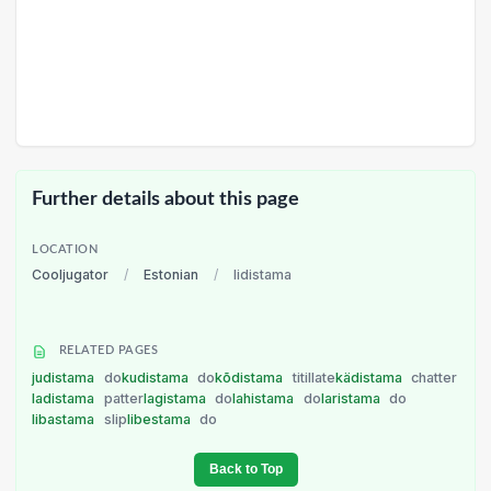
Further details about this page
LOCATION
Cooljugator
/
Estonian
/
lidistama
RELATED PAGES
judistama
do
kudistama
do
kõdistama
titillate
kädistama
chatter
ladistama
patter
lagistama
do
lahistama
do
laristama
do
libastama
slip
libestama
do
Back to Top