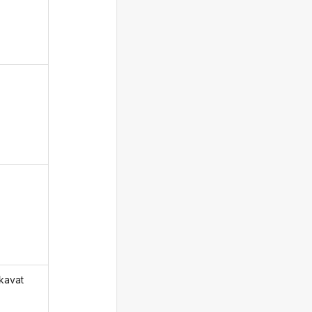
ikavat