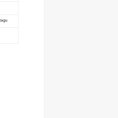
atagu