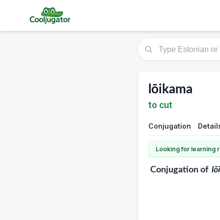
lõikama
to cut
Conjugation
Detail
Looking for learning
Conjugation
of
lõ