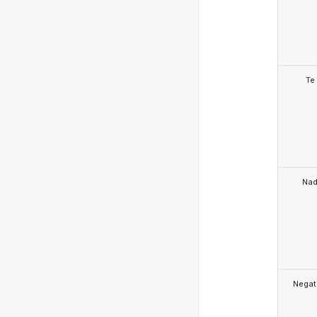
Te
Na
Negat