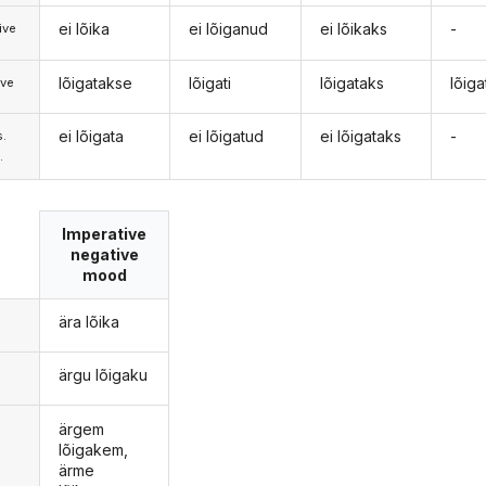
ei lõika
ei lõiganud
ei lõikaks
-
ive
lõigatakse
lõigati
lõigataks
lõig
ive
ei lõigata
ei lõigatud
ei lõigataks
-
s.
.
Imperative
negative
mood
ära lõika
ärgu lõigaku
ärgem
lõigakem,
ärme