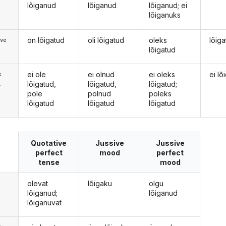
lõiganud
lõiganud
lõiganud; ei
lõiganuks
on lõigatud
oli lõigatud
oleks
lõiga
ive
lõigatud
ei ole
ei olnud
ei oleks
ei lõ
s.
lõigatud,
lõigatud,
lõigatud;
.
pole
polnud
poleks
lõigatud
lõigatud
lõigatud
Quotative
Jussive
Jussive
perfect
mood
perfect
tense
mood
olevat
lõigaku
olgu
lõiganud;
lõiganud
lõiganuvat