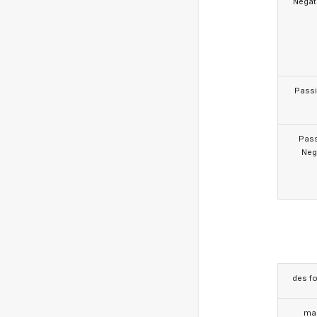
Negat
Pass
Pas
Neg
des f
ma