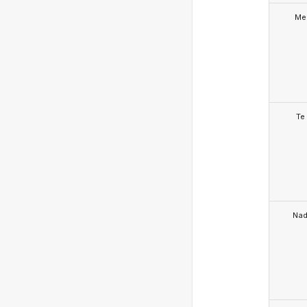
Me
Te
Na