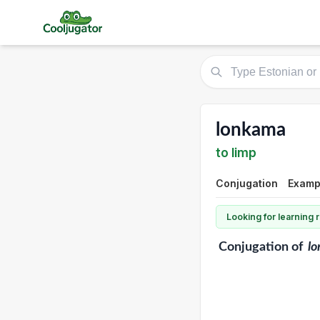
lonkama
to limp
Conjugation
Examp
Looking for learning
Conjugation
of
l