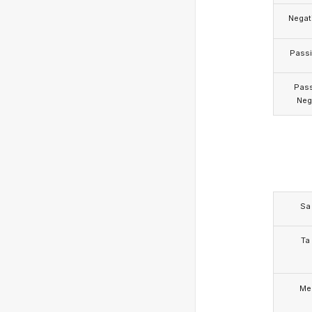
Negat
Pass
Pas
Neg
Sa
Ta
Me