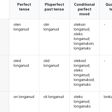
Perfect
Pluperfect
Conditional
Quo
tense
past tense
perfect
t
mood
olen
olin
oleksin
-
longanud
longanud
longanud;
oleks
longanud;
longanuksin;
longanuks
oled
olid
oleksid
-
longanud
longanud
longanud;
oleks
longanud;
longanuksid;
longanuks
on longanud
oli longanud
oleks
lonk
longanud;
longanuks