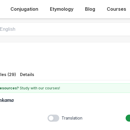
Conjugation
Etymology
Blog
Courses
les (29)
Details
 resources?
Study with our courses!
onkama
Translation