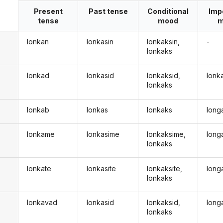
Present
Past tense
Conditional
Imp
tense
mood
m
lonkan
lonkasin
lonkaksin,
-
lonkaks
lonkad
lonkasid
lonkaksid,
lonk
lonkaks
lonkab
lonkas
lonkaks
long
lonkame
lonkasime
lonkaksime,
long
lonkaks
lonkate
lonkasite
lonkaksite,
long
lonkaks
lonkavad
lonkasid
lonkaksid,
long
d
lonkaks