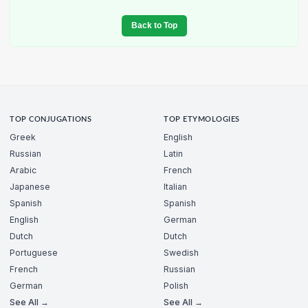
Back to Top
TOP CONJUGATIONS
TOP ETYMOLOGIES
Greek
English
Russian
Latin
Arabic
French
Japanese
Italian
Spanish
Spanish
English
German
Dutch
Dutch
Portuguese
Swedish
French
Russian
German
Polish
See All →
See All →