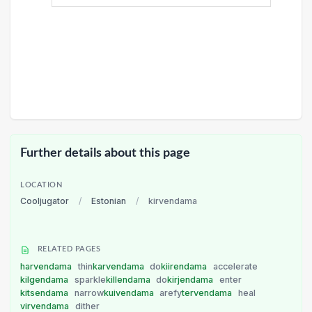
Further details about this page
LOCATION
Cooljugator
/
Estonian
/
kirvendama
RELATED PAGES
harvendama
thin
karvendama
do
kiirendama
accelerate
kilgendama
sparkle
killendama
do
kirjendama
enter
kitsendama
narrow
kuivendama
arefy
tervendama
heal
virvendama
dither