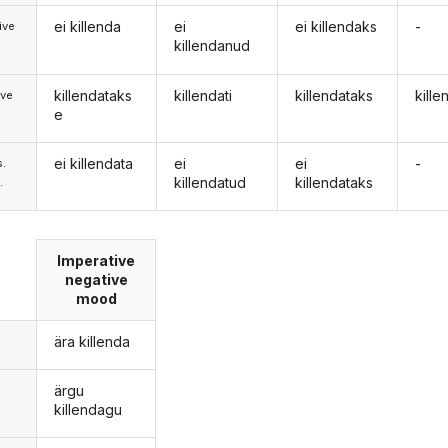
ei killenda
ei
ei killendaks
-
ive
killendanud
killendataks
killendati
killendataks
kill
ive
e
ei killendata
ei
ei
-
s.
killendatud
killendataks
.
Imperative
negative
mood
ära killenda
ärgu
killendagu