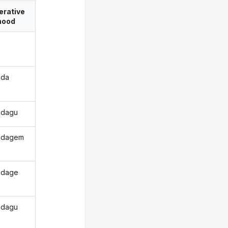
erative
ood
nda
endagu
endagem
endage
endagu