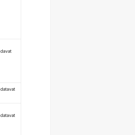
ndavat
ndatavat
ndatavat