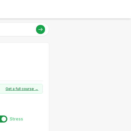
Get a full course →
Stress