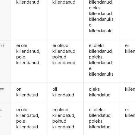
killendanud
killendanud
killendanud;
oleks
killendanud;
killendanuksi
d;
killendanuks
ei ole
ei olnud
ei oleks
ei
ive
killendanud,
killendanud,
killendanud;
kille
pole
polnud
poleks
killendanud
killendanud
killendanud;
ei
killendanuks
on
oli
oleks
kille
ive
killendatud
killendatud
killendatud
ei ole
ei olnud
ei oleks
ei
s.
killendatud,
killendatud,
killendatud;
kille
.
pole
polnud
poleks
killendatud
killendatud
killendatud