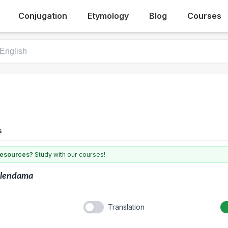
Conjugation
Etymology
Blog
Courses
s
 resources?
Study with our courses!
llendama
Translation