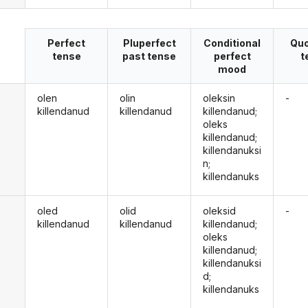
Perfect
Pluperfect
Conditional
Quo
tense
past tense
perfect
t
mood
olen
olin
oleksin
-
killendanud
killendanud
killendanud;
oleks
killendanud;
killendanuksi
n;
killendanuks
oled
olid
oleksid
-
killendanud
killendanud
killendanud;
oleks
killendanud;
killendanuksi
d;
killendanuks