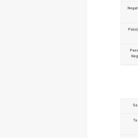
Negat
Pass
Pas
Neg
Sa
Ta