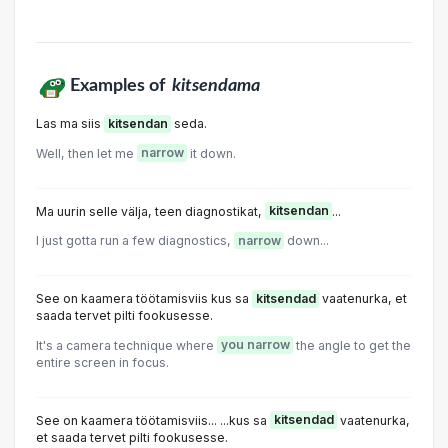
Examples of
kitsendama
Las ma siis
kitsendan
seda.
Well, then let me
narrow
it down.
Ma uurin selle välja, teen diagnostikat,
kitsendan
...
I just gotta run a few diagnostics,
narrow
down...
See on kaamera töötamisviis kus sa
kitsendad
vaatenurka, et
saada tervet pilti fookusesse.
It's a camera technique where
you narrow
the angle to get the
entire screen in focus.
See on kaamera töötamisviis... ...kus sa
kitsendad
vaatenurka,
et saada tervet pilti fookusesse.