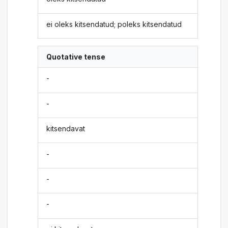
ei oleks kitsendatud; poleks kitsendatud
Quotative tense
-
-
kitsendavat
-
-
-