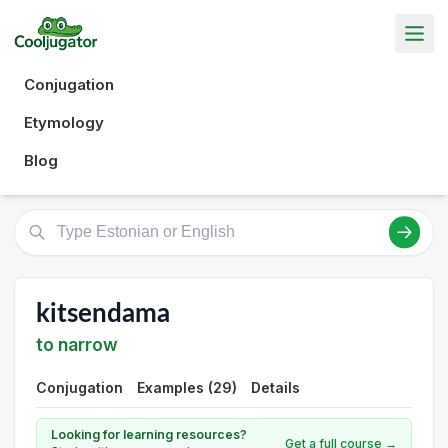
Conjugation
Etymology
Blog
kitsendama
to narrow
Conjugation
Examples (29)
Details
Looking for learning resources?
Get a full course →