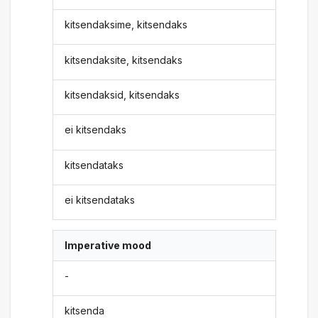
kitsendaksime, kitsendaks
kitsendaksite, kitsendaks
kitsendaksid, kitsendaks
ei kitsendaks
kitsendataks
ei kitsendataks
Imperative mood
-
kitsenda