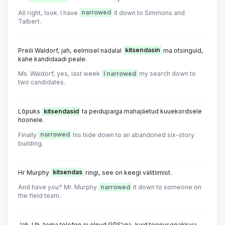
All right, look. I have
narrowed
it down to Simmons and
Talbert.
Preili Waldorf, jah, eelmisel nädalal
kitsendasin
ma otsinguid,
kahe kandidaadi peale.
Ms. Waldorf, yes, last week
I narrowed
my search down to
two candidates.
Lõpuks
kitsendasid
ta peidupaiga mahajäetud kuuekordsele
hoonele.
Finally
narrowed
his hide down to an abandoned six-story
building.
Hr Murphy
kitsendas
ringi, see on keegi välitiimist.
And have you? Mr. Murphy
narrowed
it down to someone on
the field team.
Jah. Uh, tema telefon ei olnud GPS'iga, kuid teenusepakkuja