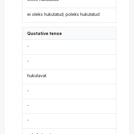
ei oleks hukutatud; poleks hukutatud
Quotative tense
-
-
hukutavat
-
-
-