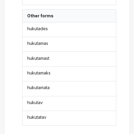
Other forms
hukutades
hukutamas
hukutamast
hukutamaks
hukutamata
hukutav
hukutatav