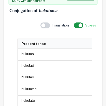
Study with our courses!
Conjugation
of
hukutama
Translation
Stress
Present tense
hukutan
hukutad
hukutab
hukutame
hukutate