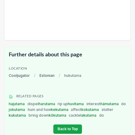
Further details about this page
LOCATION
Cooljugator
/
Estonian
/
hukutama
RELATED PAGES
hajutama
dispel
harutama
rip up
huvitama
interest
hämutama
do
jokutama
hum and haw
kekutama
affect
kokutama
stutter
kukutama
bring down
kõkutama
cackle
lakutama
do
Back to Top