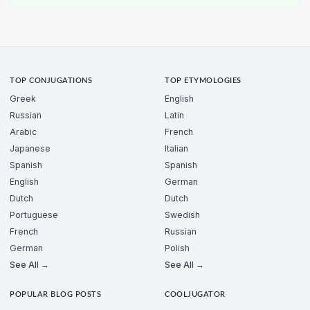
TOP CONJUGATIONS
TOP ETYMOLOGIES
Greek
English
Russian
Latin
Arabic
French
Japanese
Italian
Spanish
Spanish
English
German
Dutch
Dutch
Portuguese
Swedish
French
Russian
German
Polish
See All →
See All →
POPULAR BLOG POSTS
COOLJUGATOR