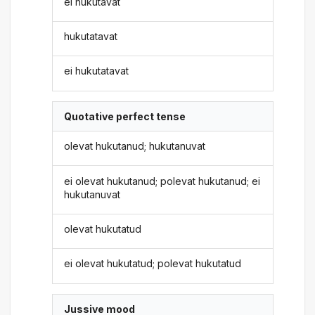
ei hukutavat
hukutatavat
ei hukutatavat
Quotative perfect tense
olevat hukutanud; hukutanuvat
ei olevat hukutanud; polevat hukutanud; ei
hukutanuvat
olevat hukutatud
ei olevat hukutatud; polevat hukutatud
Jussive mood