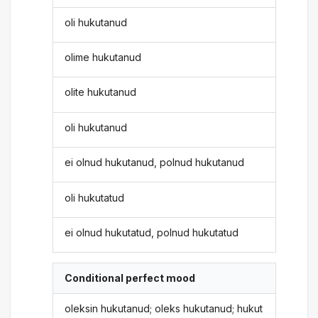
oli hukutanud
olime hukutanud
olite hukutanud
oli hukutanud
ei olnud hukutanud, polnud hukutanud
oli hukutatud
ei olnud hukutatud, polnud hukutatud
Conditional perfect mood
oleksin hukutanud; oleks hukutanud; hukut