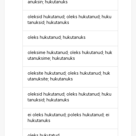
anuksin; hukutanuks
oleksid hukutanud; oleks hukutanud; huku
tanuksid; hukutanuks
oleks hukutanud; hukutanuks
oleksime hukutanud; oleks hukutanud; huk
utanuksime; hukutanuks
oleksite hukutanud; oleks hukutanud; huk
utanuksite; hukutanuks
oleksid hukutanud; oleks hukutanud; huku
tanuksid; hukutanuks
ei oleks hukutanud; poleks hukutanud; ei
hukutanuks
oleks hukutatud