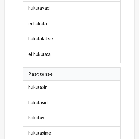
hukutavad
ei hukuta
hukutatakse
ei hukutata
Past tense
hukutasin
hukutasid
hukutas
hukutasime