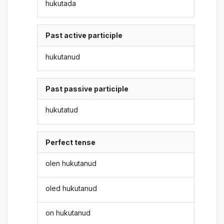
hukutada
Past active participle
hukutanud
Past passive participle
hukutatud
Perfect tense
olen hukutanud
oled hukutanud
on hukutanud