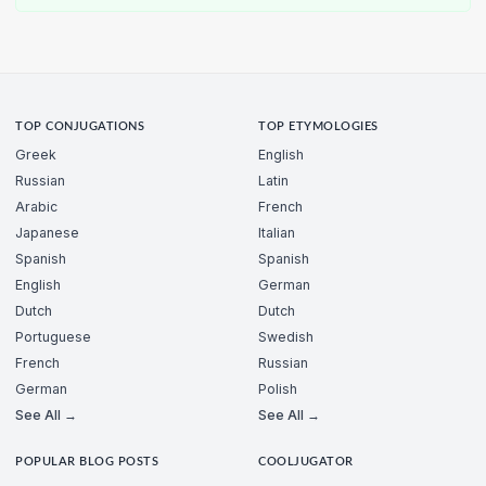
TOP CONJUGATIONS
TOP ETYMOLOGIES
Greek
English
Russian
Latin
Arabic
French
Japanese
Italian
Spanish
Spanish
English
German
Dutch
Dutch
Portuguese
Swedish
French
Russian
German
Polish
See All →
See All →
POPULAR BLOG POSTS
COOLJUGATOR