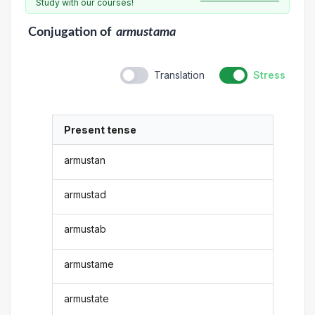
Study with our courses!
Conjugation
of
armustama
Translation
Stress
Present tense
armustan
armustad
armustab
armustame
armustate