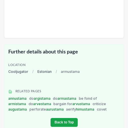
Further details about this page
LOCATION
Cooljugator
/
Estonian
/
armustama
RELATED PAGES
annustama
do
argistama
do
armastama
be fond of
armistama
do
arvestama
bargain for
arvustama
criticize
augustama
perforate
aurustama
aerify
himustama
covet
Back to Top