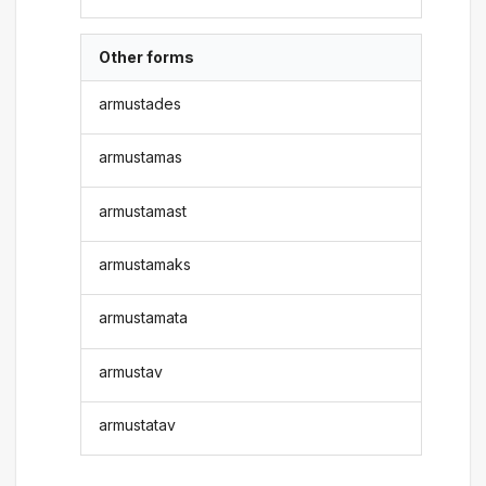
Other forms
armustades
armustamas
armustamast
armustamaks
armustamata
armustav
armustatav