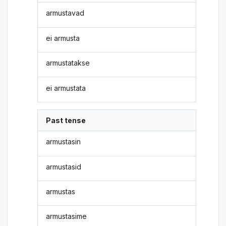
armustavad
ei armusta
armustatakse
ei armustata
Past tense
armustasin
armustasid
armustas
armustasime