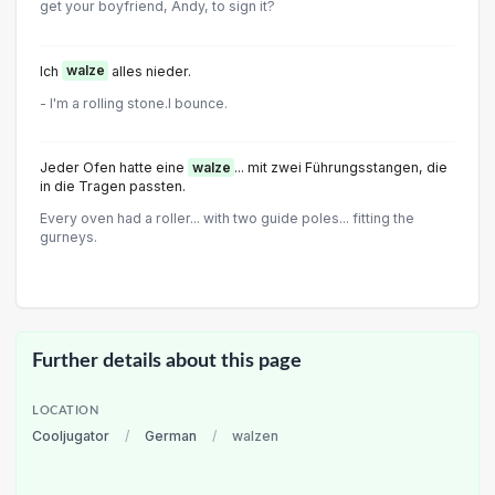
get your boyfriend, Andy, to sign it?
Ich
walze
alles nieder.
- I'm a rolling stone.I bounce.
Jeder Ofen hatte eine
walze
... mit zwei Führungsstangen, die
in die Tragen passten.
Every oven had a roller... with two guide poles... fitting the
gurneys.
Further details about this page
LOCATION
Cooljugator
/
German
/
walzen