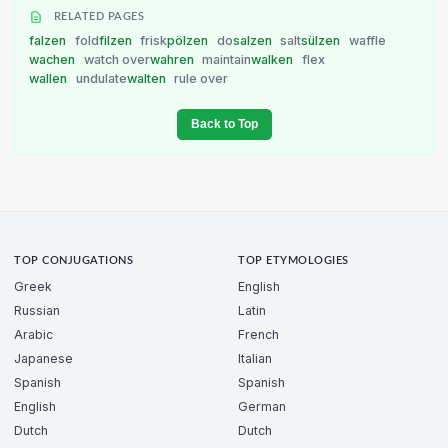
RELATED PAGES
falzen
fold
filzen
frisk
pölzen
do
salzen
salt
sülzen
waffle
wachen
watch over
wahren
maintain
walken
flex
wallen
undulate
walten
rule over
Back to Top
TOP CONJUGATIONS
TOP ETYMOLOGIES
Greek
English
Russian
Latin
Arabic
French
Japanese
Italian
Spanish
Spanish
English
German
Dutch
Dutch