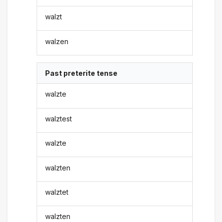
walzt
walzen
Past preterite tense
walzte
walztest
walzte
walzten
walztet
walzten